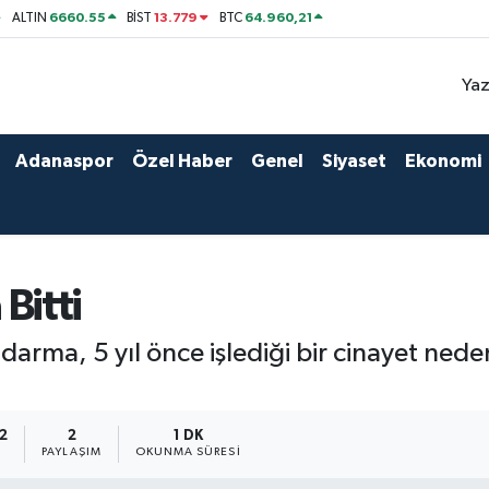
6660.55
13.779
64.960,21
ALTIN
BİST
BTC
Yaz
Adanaspor
Özel Haber
Genel
Siyaset
Ekonomi
 Bitti
arma, 5 yıl önce işlediği bir cinayet neden
42
2
1 DK
PAYLAŞIM
OKUNMA SÜRESI