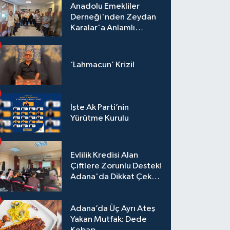
Anadolu Emekliler
Derneği'nden Zeydan
Karalar'a Anlamlı
Ziyaret!
‘Lahmacun’ Krizi!
İşte Ak Parti’nin
Yürütme Kurulu
Evlilik Kredisi Alan
Çiftlere Zorunlu Destek!
Adana'da Dikkat Çeken
Eğitim
Adana’da Üç Ayrı Ateş
Yakan Mutfak: Dede