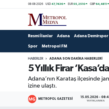
47,7436
55,2510
64,4811
08-08-2026
USD
EUR
GBP
Siyaset
Yazarlar
Seyhan Nöbetçi Eczaneler
Ekonomi
Foto Galeri
Seyhan Hava Durumu
Resmi İlanlar
Adana
Adana Demirspor
Sağlık
Videolar
Seyhan Trafik Yoğunluk Haritası
Spor
Metropol FM
Spor
Süper Lig Puan Durumu ve Fikstür
HABERLER
ADANA SON DAKIKA HABERLERI
5 Yıllık Firar ‘Kasa’da
Özel Haberler
Tüm Manşetler
Adana’nın Karataş ilçesinde jand
Yerel Yönetim
Son Dakika Haberleri
izine ulaştı.
Kültür-Sanat
Haber Arşivi
15.05.2026 - 08:
METROPOL GAZETESI
YAYINLANMA
Magazin