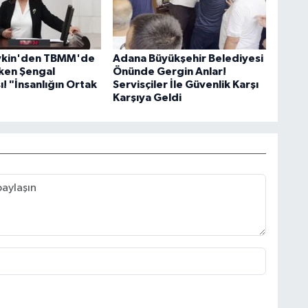
evkin'den TBMM'de
Adana Büyükşehir Belediyesi
ken Şengal
Önünde Gergin Anlar!
! "İnsanlığın Ortak
Servisçiler İle Güvenlik Karşı
Karşıya Geldi