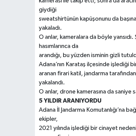
kamerası ile takip etti; sonra da arac
giydiği
sweatshirtünün kapüşonunu da başına ta
yakaladı.
O anlar, kameralara da böyle yansıdı. 
hasımlarınca da
arandığı, bu yüzden isminin gizli tutul
Adana’nın Karataş ilçesinde işlediği bi
aranan firari katil, jandarma tarafınd
yakalandı.
O anlar, drone kamerasına da saniye s
5 YILDIR ARANIYORDU
Adana İl Jandarma Komutanlığı’na bağl
ekipler,
2021 yılında işlediği bir cinayet nede