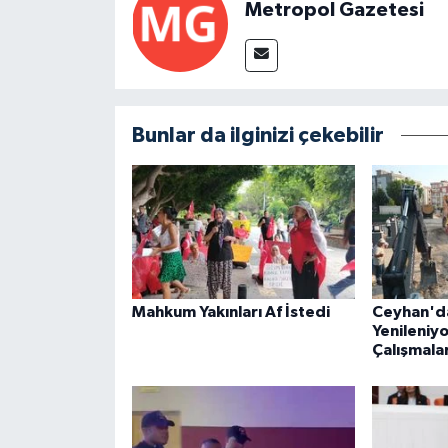
Metropol Gazetesi
Bunlar da ilginizi çekebilir
Mahkum Yakınları Af İstedi
Ceyhan'da
Yenileniyo
Çalışmalar