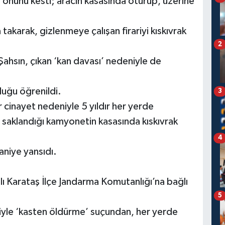
ın önünü kesti; aracın kasasında oturup, üzerine
karak, gizlenmeye çalışan firariyi kıskıvrak
2
Şahsın, çıkan ‘kan davası’ nedeniyle de
duğu öğrenildi.
3
r cinayet nedeniyle 5 yıldır her yerde
an saklandığı kamyonetin kasasında kıskıvrak
4
aniye yansıdı.
ı Karataş İlçe Jandarma Komutanlığı’na bağlı
5
niyle ‘kasten öldürme’ suçundan, her yerde