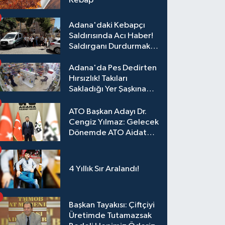
Kebap
Adana'daki Kebapçı
Saldırısında Acı Haber!
Saldırganı Durdurmak
İsterken Hayatını
Kaybetti
Adana'da Pes Dedirten
Hırsızlık! Takıları
Sakladığı Yer Şaşkına
Çevirdi
ATO Başkan Adayı Dr.
Cengiz Yılmaz: Gelecek
Dönemde ATO Aidat
Gelirleri Faize Değil,
Üyelerimize Ve
Adana'ya Yatırılacak
4 Yıllık Sır Aralandı!
Başkan Tayakısı: Çiftçiyi
Üretimde Tutamazsak