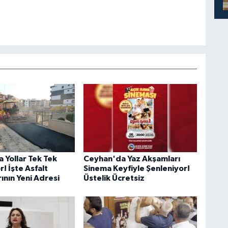
 Yollar Tek Tek
Ceyhan'da Yaz Akşamları
r! İşte Asfalt
Sinema Keyfiyle Şenleniyor!
ının Yeni Adresi
Üstelik Ücretsiz