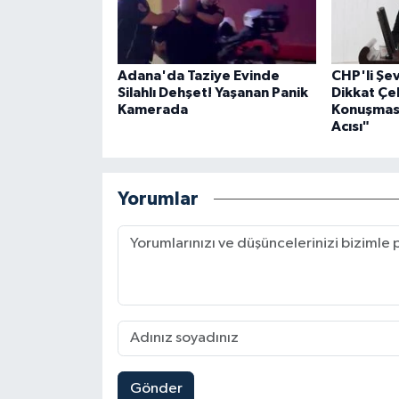
Adana'da Taziye Evinde
CHP'li Ş
Silahlı Dehşet! Yaşanan Panik
Dikkat Çe
Kamerada
Konuşması
Acısı"
Yorumlar
Gönder