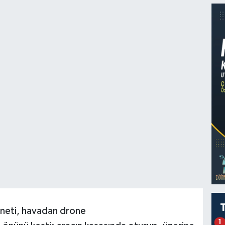
oneti, havadan drone
1