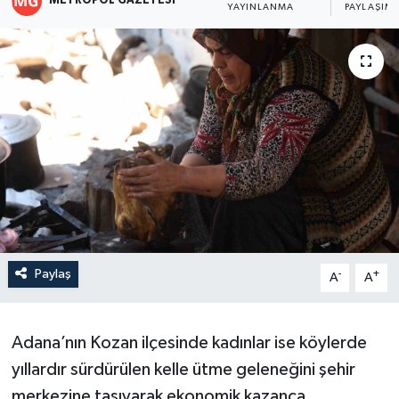
METROPOL GAZETESI
YAYINLANMA
PAYLAŞIM
Paylaş
-
+
A
A
Adana’nın Kozan ilçesinde kadınlar ise köylerde
yıllardır sürdürülen kelle ütme geleneğini şehir
merkezine taşıyarak ekonomik kazanca