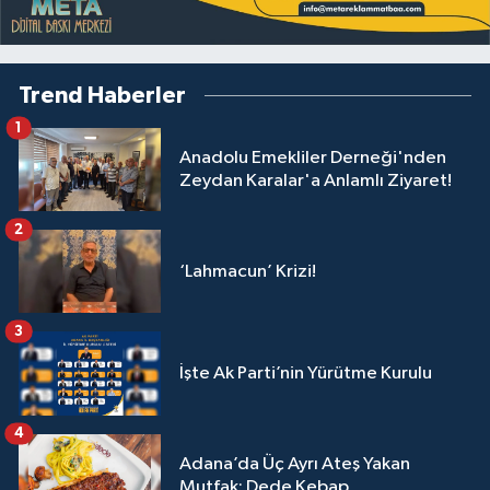
Trend Haberler
1
Anadolu Emekliler Derneği'nden
Zeydan Karalar'a Anlamlı Ziyaret!
2
‘Lahmacun’ Krizi!
3
İşte Ak Parti’nin Yürütme Kurulu
4
Adana’da Üç Ayrı Ateş Yakan
Mutfak: Dede Kebap