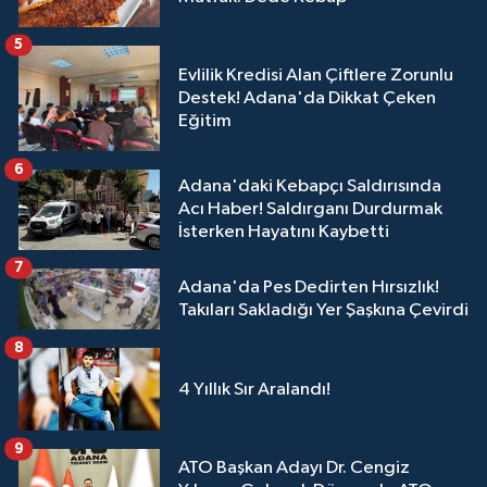
5
Evlilik Kredisi Alan Çiftlere Zorunlu
Destek! Adana'da Dikkat Çeken
Eğitim
6
Adana'daki Kebapçı Saldırısında
Acı Haber! Saldırganı Durdurmak
İsterken Hayatını Kaybetti
7
Adana'da Pes Dedirten Hırsızlık!
Takıları Sakladığı Yer Şaşkına Çevirdi
8
4 Yıllık Sır Aralandı!
9
ATO Başkan Adayı Dr. Cengiz