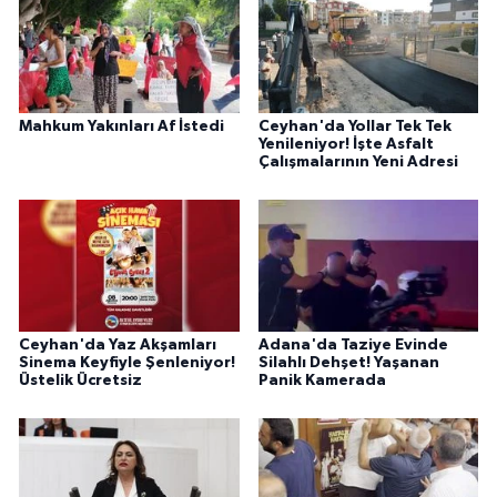
Mahkum Yakınları Af İstedi
Ceyhan'da Yollar Tek Tek
Yenileniyor! İşte Asfalt
Çalışmalarının Yeni Adresi
Ceyhan'da Yaz Akşamları
Adana'da Taziye Evinde
Sinema Keyfiyle Şenleniyor!
Silahlı Dehşet! Yaşanan
Üstelik Ücretsiz
Panik Kamerada