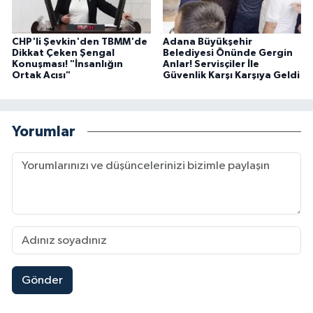
CHP'li Şevkin'den TBMM'de
Adana Büyükşehir
Dikkat Çeken Şengal
Belediyesi Önünde Gergin
Konuşması! "İnsanlığın
Anlar! Servisçiler İle
Ortak Acısı"
Güvenlik Karşı Karşıya Geldi
Yorumlar
Gönder