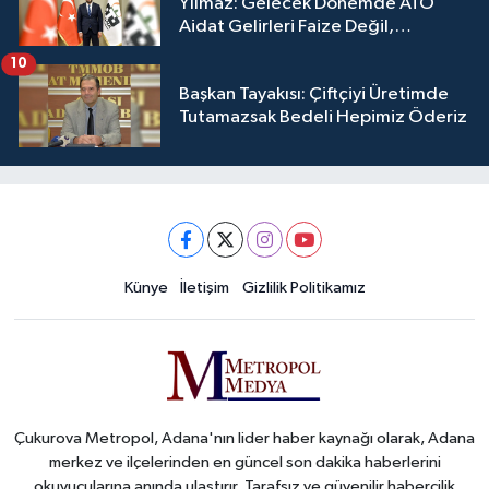
Yılmaz: Gelecek Dönemde ATO
Aidat Gelirleri Faize Değil,
Üyelerimize Ve Adana'ya Yatırılacak
10
Başkan Tayakısı: Çiftçiyi Üretimde
Tutamazsak Bedeli Hepimiz Öderiz
Künye
İletişim
Gizlilik Politikamız
Çukurova Metropol, Adana'nın lider haber kaynağı olarak, Adana
merkez ve ilçelerinden en güncel son dakika haberlerini
okuyucularına anında ulaştırır. Tarafsız ve güvenilir habercilik