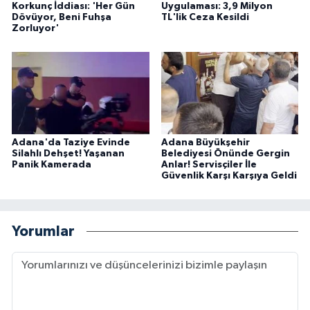
Korkunç İddiası: 'Her Gün
Uygulaması: 3,9 Milyon
Dövüyor, Beni Fuhşa
TL'lik Ceza Kesildi
Zorluyor'
Adana'da Taziye Evinde
Adana Büyükşehir
Silahlı Dehşet! Yaşanan
Belediyesi Önünde Gergin
Panik Kamerada
Anlar! Servisçiler İle
Güvenlik Karşı Karşıya Geldi
Yorumlar