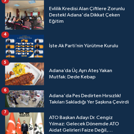
3
Evlilik Kredisi Alan Çiftlere Zorunlu
Destek! Adana'da Dikkat Çeken
Eğitim
4
İşte Ak Parti’nin Yürütme Kurulu
5
Adana’da Üç Ayrı Ateş Yakan
Mutfak: Dede Kebap
6
Adana'da Pes Dedirten Hırsızlık!
Takıları Sakladığı Yer Şaşkına Çevirdi
7
ATO Başkan Adayı Dr. Cengiz
Yılmaz: Gelecek Dönemde ATO
Aidat Gelirleri Faize Değil,