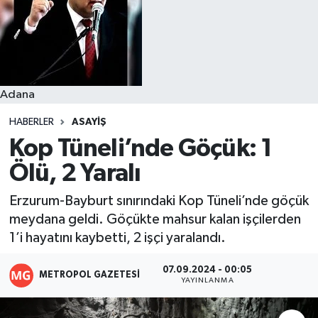
Resmi İlanlar
Adana
HABERLER
ASAYIŞ
Kop Tüneli’nde Göçük: 1
Ölü, 2 Yaralı
Erzurum-Bayburt sınırındaki Kop Tüneli’nde göçük
meydana geldi. Göçükte mahsur kalan işçilerden
1’i hayatını kaybetti, 2 işçi yaralandı.
07.09.2024 - 00:05
METROPOL GAZETESI
YAYINLANMA