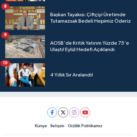
Üyelerimize Ve Adana'ya Yatırılacak
8
Başkan Tayakısı: Çiftçiyi Üretimde
Tutamazsak Bedeli Hepimiz Öderiz
9
AOSB'de Kritik Yatırım Yüzde 75'e
Ulaştı! Eylül Hedefi Açıklandı
10
4 Yıllık Sır Aralandı!
Künye
İletişim
Gizlilik Politikamız