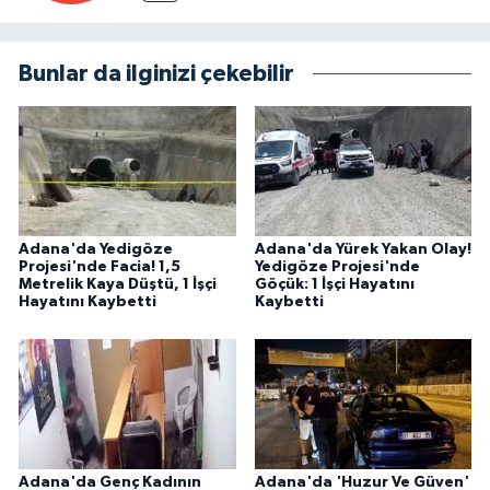
Bunlar da ilginizi çekebilir
Adana'da Yedigöze
Adana'da Yürek Yakan Olay!
Projesi'nde Facia! 1,5
Yedigöze Projesi'nde
Metrelik Kaya Düştü, 1 İşçi
Göçük: 1 İşçi Hayatını
Hayatını Kaybetti
Kaybetti
Adana'da Genç Kadının
Adana'da 'Huzur Ve Güven'