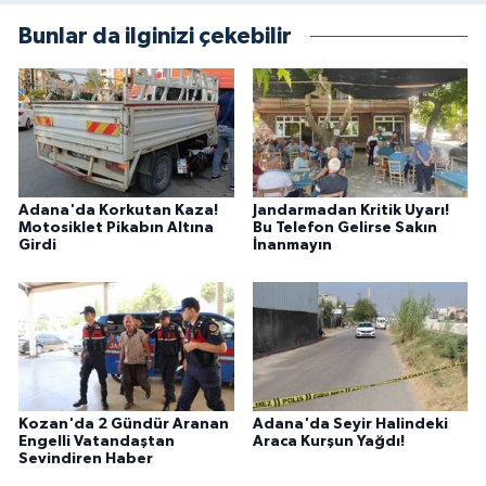
Bunlar da ilginizi çekebilir
Adana'da Korkutan Kaza!
Jandarmadan Kritik Uyarı!
Motosiklet Pikabın Altına
Bu Telefon Gelirse Sakın
Girdi
İnanmayın
Kozan'da 2 Gündür Aranan
Adana'da Seyir Halindeki
Engelli Vatandaştan
Araca Kurşun Yağdı!
Sevindiren Haber