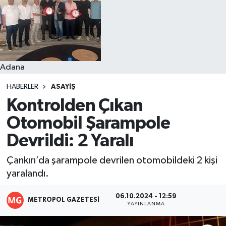
Resmi İlanlar
Adana
HABERLER
ASAYIŞ
Kontrolden Çıkan
Otomobil Şarampole
Devrildi: 2 Yaralı
Çankırı’da şarampole devrilen otomobildeki 2 kişi
yaralandı.
06.10.2024 - 12:59
METROPOL GAZETESI
YAYINLANMA