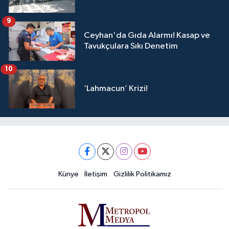
9
Ceyhan'da Gıda Alarmı! Kasap ve
Tavukçulara Sıkı Denetim
10
‘Lahmacun’ Krizi!
Künye
İletişim
Gizlilik Politikamız