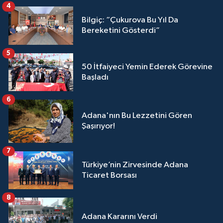
4
Bilgiç: “Çukurova Bu Yıl Da
Bereketini Gösterdi”
5
50 İtfaiyeci Yemin Ederek Görevine
Başladı
6
Adana'nın Bu Lezzetini Gören
Şaşırıyor!
7
Türkiye’nin Zirvesinde Adana
Ticaret Borsası
8
Adana Kararını Verdi