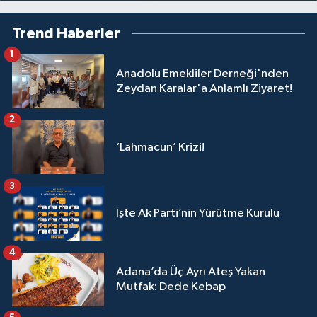
Trend Haberler
1
Anadolu Emekliler Derneği'nden
Zeydan Karalar'a Anlamlı Ziyaret!
2
‘Lahmacun’ Krizi!
3
İşte Ak Parti’nin Yürütme Kurulu
4
Adana’da Üç Ayrı Ateş Yakan
Mutfak: Dede Kebap