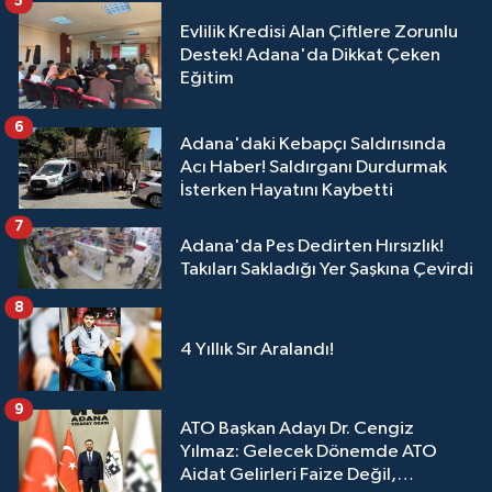
5
Evlilik Kredisi Alan Çiftlere Zorunlu
Destek! Adana'da Dikkat Çeken
Eğitim
6
Adana'daki Kebapçı Saldırısında
Acı Haber! Saldırganı Durdurmak
İsterken Hayatını Kaybetti
7
Adana'da Pes Dedirten Hırsızlık!
Takıları Sakladığı Yer Şaşkına Çevirdi
8
4 Yıllık Sır Aralandı!
9
ATO Başkan Adayı Dr. Cengiz
Yılmaz: Gelecek Dönemde ATO
Aidat Gelirleri Faize Değil,