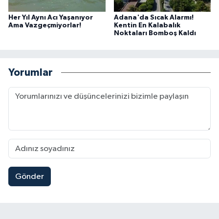
Her Yıl Aynı Acı Yaşanıyor
Adana'da Sıcak Alarmı!
Ama Vazgeçmiyorlar!
Kentin En Kalabalık
Noktaları Bomboş Kaldı
Yorumlar
Gönder