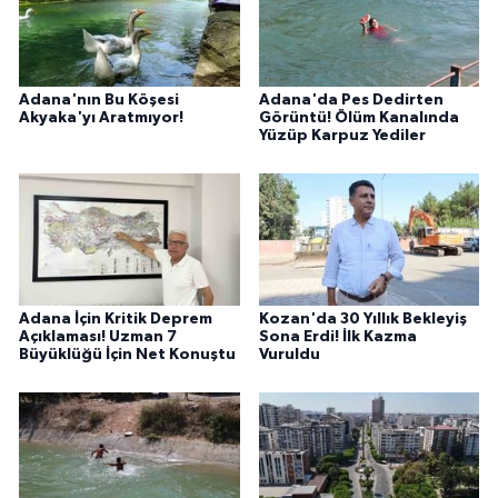
Adana'nın Bu Köşesi
Adana'da Pes Dedirten
Akyaka'yı Aratmıyor!
Görüntü! Ölüm Kanalında
Yüzüp Karpuz Yediler
Adana İçin Kritik Deprem
Kozan'da 30 Yıllık Bekleyiş
Açıklaması! Uzman 7
Sona Erdi! İlk Kazma
Büyüklüğü İçin Net Konuştu
Vuruldu