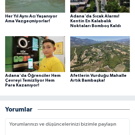
Her Yıl Aynı Acı Yaşanıyor
Adana'da Sıcak Alarmı!
Ama Vazgeçmiyorlar!
Kentin En Kalabalık
Noktaları Bomboş Kaldı
Adana'da Öğrenciler Hem
Afetlerin Vurduğu Mahalle
Çevreyi Temizliyor Hem
Artık Bambaşka!
Para Kazanıyor!
Yorumlar