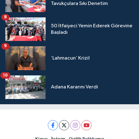
Tavukçulara Sıkı Denetim
8
50 İtfaiyeci Yemin Ederek Görevine
Başladı
9
‘Lahmacun’ Krizi!
10
Adana Kararını Verdi
Künye
İletişim
Gizlilik Politikamız