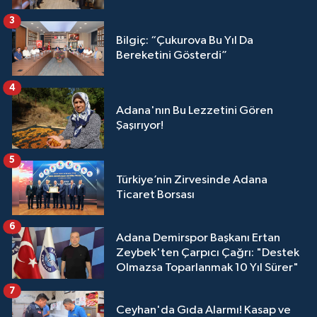
3
Bilgiç: “Çukurova Bu Yıl Da
Bereketini Gösterdi”
4
Adana'nın Bu Lezzetini Gören
Şaşırıyor!
5
Türkiye’nin Zirvesinde Adana
Ticaret Borsası
6
Adana Demirspor Başkanı Ertan
Zeybek'ten Çarpıcı Çağrı: "Destek
Olmazsa Toparlanmak 10 Yıl Sürer"
7
Ceyhan'da Gıda Alarmı! Kasap ve