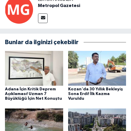
Metropol Gazetesi
Bunlar da ilginizi çekebilir
Adana İçin Kritik Deprem
Kozan'da 30 Yıllık Bekleyiş
Açıklaması! Uzman 7
Sona Erdi! İlk Kazma
Büyüklüğü İçin Net Konuştu
Vuruldu