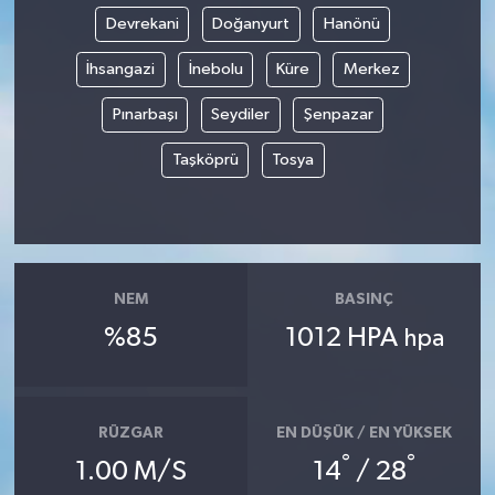
Devrekani
Doğanyurt
Hanönü
İhsangazi
İnebolu
Küre
Merkez
Pınarbaşı
Seydiler
Şenpazar
Taşköprü
Tosya
NEM
BASINÇ
%85
1012 HPA
hpa
RÜZGAR
EN DÜŞÜK / EN YÜKSEK
°
°
1.00 M/S
14
/ 28