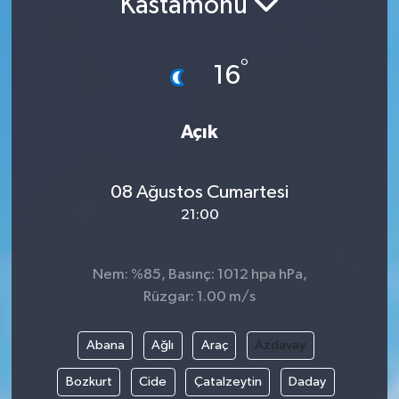
Kastamonu
Resmi İlanlar
°
16
Açık
08 Ağustos Cumartesi
21:00
Nem: %85, Basınç: 1012 hpa hPa,
Rüzgar: 1.00 m/s
Abana
Ağlı
Araç
Azdavay
Bozkurt
Cide
Çatalzeytin
Daday