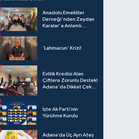
Anadolu Emekliler
Derneği'nden Zeydan
Karalar'a Anlamlı
Ziyaret!
‘Lahmacun’ Krizi!
Evlilik Kredisi Alan
Çiftlere Zorunlu Destek!
Adana'da Dikkat Çeken
Eğitim
İşte Ak Parti’nin
Yürütme Kurulu
Adana’da Üç Ayrı Ateş