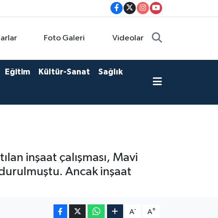
arlar
Foto Galeri
Videolar
Eğitim
Kültür-Sanat
Sağlık
ılan inşaat çalışması, Mavi
urdurulmuştu. Ancak inşaat
-
+
A
A