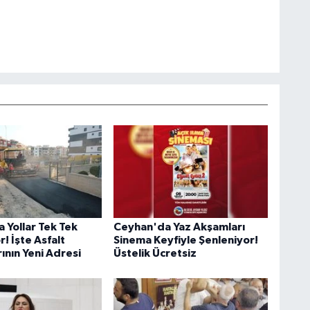
 Yollar Tek Tek
Ceyhan'da Yaz Akşamları
r! İşte Asfalt
Sinema Keyfiyle Şenleniyor!
ının Yeni Adresi
Üstelik Ücretsiz