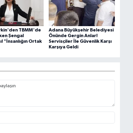
evkin'den TBMM'de
Adana Büyükşehir Belediyesi
ken Şengal
Önünde Gergin Anlar!
! "İnsanlığın Ortak
Servisçiler İle Güvenlik Karşı
Karşıya Geldi