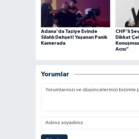
Adana'da Taziye Evinde
CHP'li Ş
Silahlı Dehşet! Yaşanan Panik
Dikkat Çe
Kamerada
Konuşması
Acısı"
Yorumlar