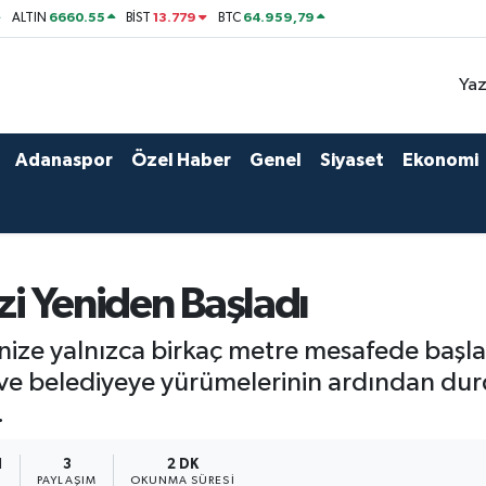
6660.55
13.779
64.959,79
ALTIN
BİST
BTC
Yaz
Adanaspor
Özel Haber
Genel
Siyaset
Ekonomi
zi Yeniden Başladı
ize yalnızca birkaç metre mesafede başlat
si ve belediyeye yürümelerinin ardından d
.
1
3
2 DK
PAYLAŞIM
OKUNMA SÜRESI