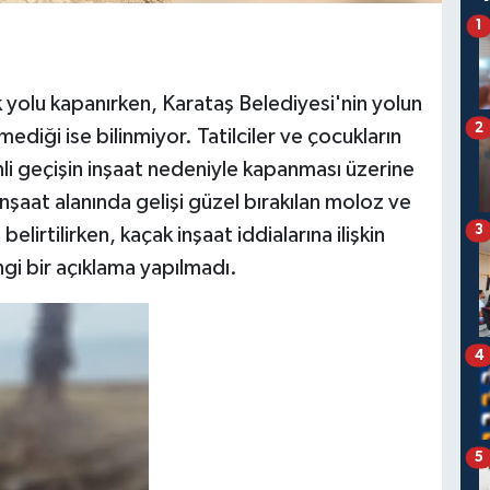
1
k yolu kapanırken, Karataş Belediyesi'nin yolun
2
ediği ise bilinmiyor. Tatilciler ve çocukların
enli geçişin inşaat nedeniyle kapanması üzerine
İnşaat alanında gelişi güzel bırakılan moloz ve
3
lirtilirken, kaçak inşaat iddialarına ilişkin
i bir açıklama yapılmadı.
4
5