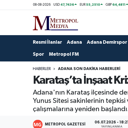
47,7436
55,2510
64,4811
08-08-2026
USD
EUR
GBP
Siyaset
Yazarlar
Seyhan Nöbetçi Eczaneler
Ekonomi
Foto Galeri
Seyhan Hava Durumu
Resmi İlanlar
Adana
Adana Demirspor
Sağlık
Videolar
Seyhan Trafik Yoğunluk Haritası
Spor
Metropol FM
Spor
Süper Lig Puan Durumu ve Fikstür
HABERLER
ADANA SON DAKIKA HABERLERI
Karataş’ta İnşaat Kri
Özel Haberler
Tüm Manşetler
Adana'nın Karataş ilçesinde den
Yerel Yönetim
Son Dakika Haberleri
Yunus Sitesi sakinlerinin tepki
çalışmalarına yeniden başlandı
Kültür-Sanat
Haber Arşivi
06.07.2026 - 18:2
Magazin
METROPOL GAZETESI
YAYINLANMA