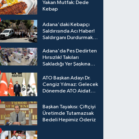
Yakan Mutfak: Dede
Kebap
Adana'daki Kebapçı
Saldırısında Acı Haber!
Saldırganı Durdurmak
İsterken Hayatını
Kaybetti
Adana'da Pes Dedirten
Hırsızlık! Takıları
Sakladığı Yer Şaşkına
Çevirdi
ATO Başkan Adayı Dr.
Cengiz Yılmaz: Gelecek
Dönemde ATO Aidat
Gelirleri Faize Değil,
Üyelerimize Ve
Başkan Tayakısı: Çiftçiyi
Adana'ya Yatırılacak
Üretimde Tutamazsak
Bedeli Hepimiz Öderiz