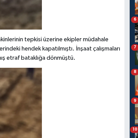
6
inlerinin tepkisi üzerine ekipler müdahale
7
erindeki hendek kapatılmıştı. İnşaat çalışmaları
mış etraf bataklığa dönmüştü.
8
9
10