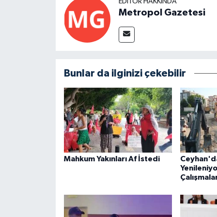
EDITÖR HAKKINDA
Metropol Gazetesi
Bunlar da ilginizi çekebilir
Mahkum Yakınları Af İstedi
Ceyhan'da
Yenileniyo
Çalışmalar