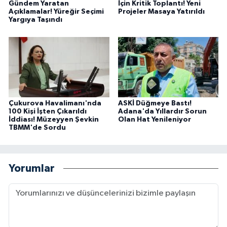
Gündem Yaratan
İçin Kritik Toplantı! Yeni
Açıklamalar! Yüreğir Seçimi
Projeler Masaya Yatırıldı
Yargıya Taşındı
Çukurova Havalimanı'nda
ASKİ Düğmeye Bastı!
100 Kişi İşten Çıkarıldı
Adana'da Yıllardır Sorun
İddiası! Müzeyyen Şevkin
Olan Hat Yenileniyor
TBMM'de Sordu
Yorumlar