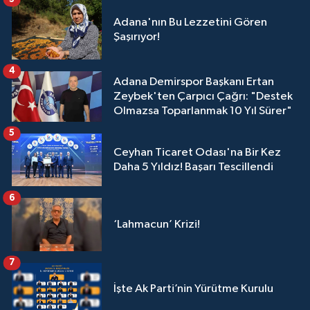
Adana'nın Bu Lezzetini Gören
Şaşırıyor!
4
Adana Demirspor Başkanı Ertan
Zeybek'ten Çarpıcı Çağrı: "Destek
Olmazsa Toparlanmak 10 Yıl Sürer"
5
Ceyhan Ticaret Odası'na Bir Kez
Daha 5 Yıldız! Başarı Tescillendi
6
‘Lahmacun’ Krizi!
7
İşte Ak Parti’nin Yürütme Kurulu