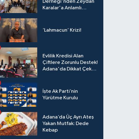
Derneği'nden Zeydan
Karalar'a Anlamlı
Ziyaret!
‘Lahmacun’ Krizi!
Evlilik Kredisi Alan
Çiftlere Zorunlu Destek!
Adana'da Dikkat Çeken
Eğitim
İşte Ak Parti’nin
Yürütme Kurulu
Adana’da Üç Ayrı Ateş
Yakan Mutfak: Dede
Kebap