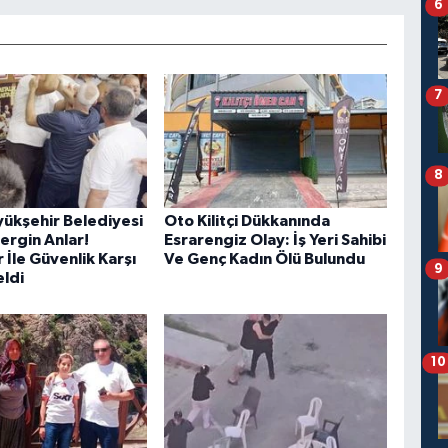
6
7
8
ükşehir Belediyesi
Oto Kilitçi Dükkanında
rgin Anlar!
Esrarengiz Olay: İş Yeri Sahibi
r İle Güvenlik Karşı
Ve Genç Kadın Ölü Bulundu
9
eldi
10