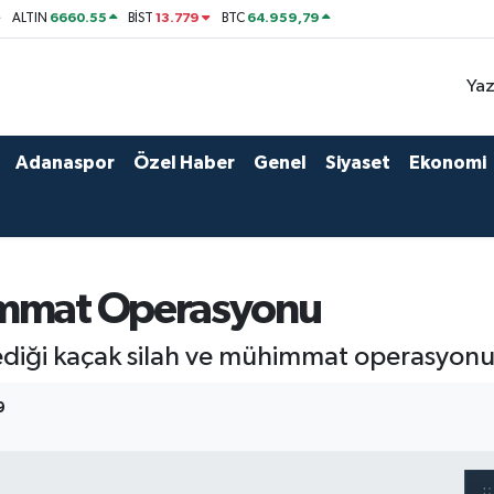
6660.55
13.779
64.959,79
ALTIN
BİST
BTC
Yaz
Adanaspor
Özel Haber
Genel
Siyaset
Ekonomi
immat Operasyonu
iği kaçak silah ve mühimmat operasyonunda
9