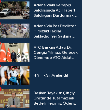
Adana'daki Kebapçı
Saldırısında Acı Haber!
Saldırganı Durdurmak
İsterken Hayatını
Kaybetti
Adana'da Pes Dedirten
Hırsızlık! Takıları
Sakladığı Yer Şaşkına
Çevirdi
ATO Başkan Adayı Dr.
Cengiz Yılmaz: Gelecek
Dönemde ATO Aidat
Gelirleri Faize Değil,
Üyelerimize Ve
Adana'ya Yatırılacak
4 Yıllık Sır Aralandı!
Başkan Tayakısı: Çiftçiyi
Üretimde Tutamazsak
Bedeli Hepimiz Öderiz