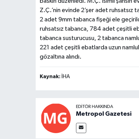
baskın düzenledi. M.Ç. isimli şahsın 
Z.Ç.’nin evinde 2’şer adet ruhsatsız t
2 adet 9mm tabanca fişeği ele geçiril
ruhsatsız tabanca, 784 adet çeşitli eb
tabanca susturucusu, 2 tabanca namlusu
221 adet çeşitli ebatlarda uzun namluluk s
gözaltına alındı.
Kaynak:
İHA
EDITÖR HAKKINDA
Metropol Gazetesi