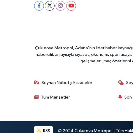
Çukurova Metropol, Adana'nın lider haber kaynağı ol
habercilik anlayışıyla siyaset, ekonomi, spor, asay
gelişmeleri, maç özetlerini
Seyhan Nöbetçi Eczaneler
Sey
Tüm Manşetler
Son 
RSS
© 2024 Çukurova Metropol | Tüm Haklar