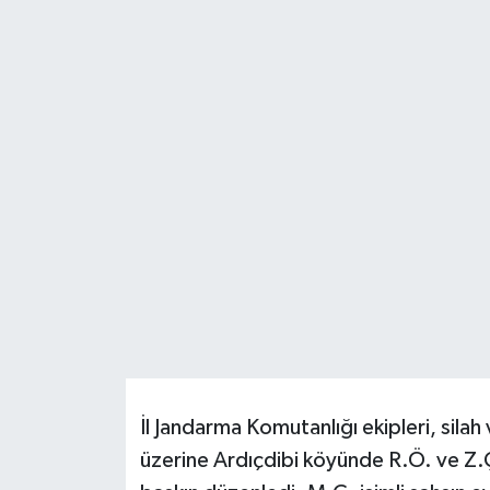
Resmi İlanlar
İl Jandarma Komutanlığı ekipleri, silah 
üzerine Ardıçdibi köyünde R.Ö. ve Z.Ç.