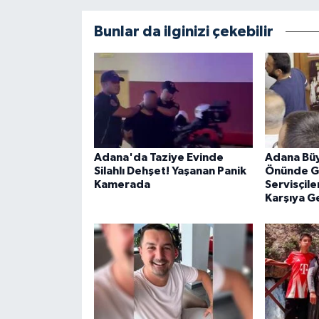
Bunlar da ilginizi çekebilir
Adana'da Taziye Evinde
Adana Büy
Silahlı Dehşet! Yaşanan Panik
Önünde Ge
Kamerada
Servisçile
Karşıya G