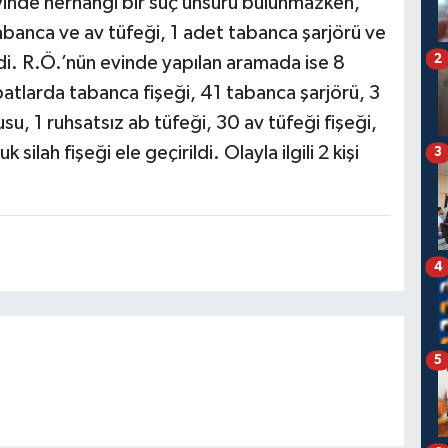
evinde herhangi bir suç unsuru bulunmazken,
abanca ve av tüfeği, 1 adet tabanca şarjörü ve
2
di. R.Ö.’nün evinde yapılan aramada ise 8
atlarda tabanca fişeği, 41 tabanca şarjörü, 3
, 1 ruhsatsız ab tüfeği, 30 av tüfeği fişeği,
ilah fişeği ele geçirildi. Olayla ilgili 2 kişi
3
4
5