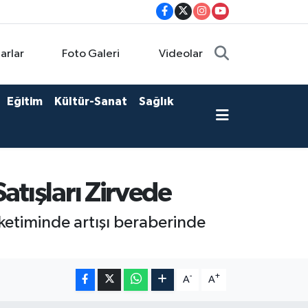
arlar
Foto Galeri
Videolar
Eğitim
Kültür-Sanat
Sağlık
atışları Zirvede
ketiminde artışı beraberinde
-
+
A
A