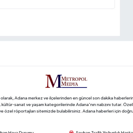
arak, Adana merkez ve ilçelerinden en güncel son dakika haberlerini o
iş, kültür-sanat ve yaşam kategorilerinde Adana'nın nabzını tutar. Özel
 ve özel röportajları sitemizde bulabilirsiniz. Adana haberleri için do
han Hava Durumu
Seyhan Trafik Yoğunluk Harita