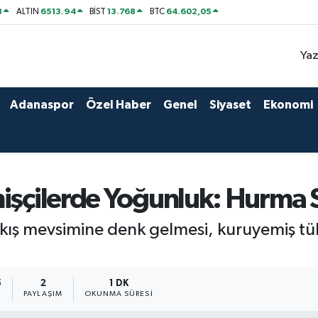
8
6513.94
13.768
64.602,05
ALTIN
BİST
BTC
Yaz
Adanaspor
Özel Haber
Genel
Siyaset
Ekonomi
işçilerde Yoğunluk: Hurma S
 kış mevsimine denk gelmesi, kuruyemiş tü
5
2
1 DK
PAYLAŞIM
OKUNMA SÜRESI