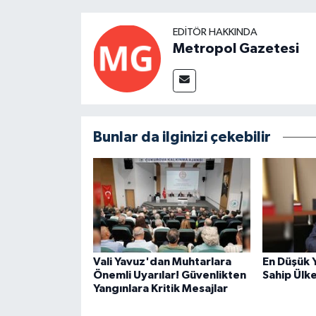
EDITÖR HAKKINDA
Metropol Gazetesi
Bunlar da ilginizi çekebilir
Vali Yavuz'dan Muhtarlara
En Düşük 
Önemli Uyarılar! Güvenlikten
Sahip Ülk
Yangınlara Kritik Mesajlar