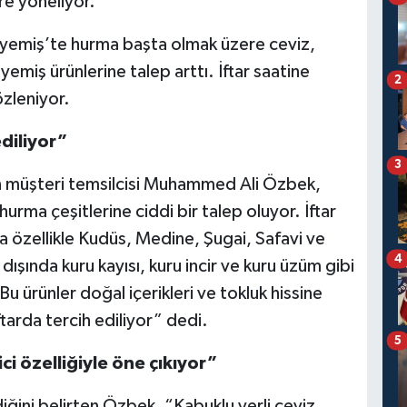
re yöneliyor.
yemiş’te hurma başta olmak üzere ceviz,
uyemiş ürünlerine talep arttı. İftar saatine
2
özleniyor.
diliyor”
3
ın müşteri temsilcisi Muhammed Ali Özbek,
urma çeşitlerine ciddi bir talep oluyor. İftar
a özellikle Kudüs, Medine, Şugai, Safavi ve
4
dışında kuru kayısı, kuru incir ve kuru üzüm gibi
Bu ürünler doğal içerikleri ve tokluk hissine
tarda tercih ediliyor” dedi.
5
i özelliğiyle öne çıkıyor”
diğini belirten Özbek, “Kabuklu yerli ceviz,