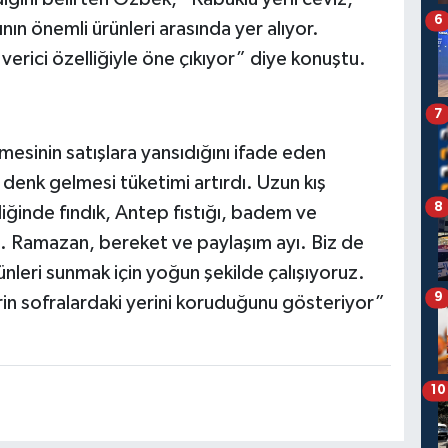
6
n önemli ürünleri arasında yer alıyor.
verici özelliğiyle öne çıkıyor” diye konuştu.
7
mesinin satışlara yansıdığını ifade eden
 denk gelmesi tüketimi artırdı. Uzun kış
8
liğinde fındık, Antep fıstığı, badem ve
tı. Ramazan, bereket ve paylaşım ayı. Biz de
ünleri sunmak için yoğun şekilde çalışıyoruz.
9
rin sofralardaki yerini koruduğunu gösteriyor”
10