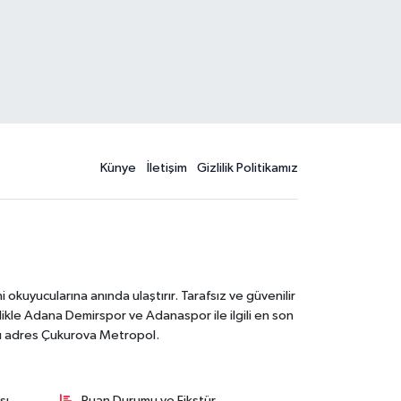
Künye
İletişim
Gizlilik Politikamız
kuyucularına anında ulaştırır. Tarafsız ve güvenilir
likle Adana Demirspor ve Adanaspor ile ilgili en son
ğru adres Çukurova Metropol.
sı
Puan Durumu ve Fikstür