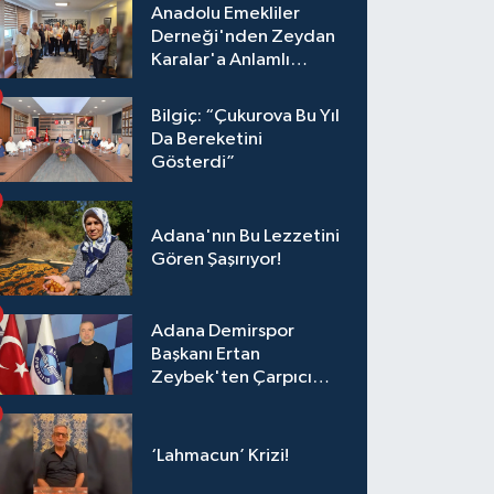
Anadolu Emekliler
Derneği'nden Zeydan
Karalar'a Anlamlı
Ziyaret!
Bilgiç: “Çukurova Bu Yıl
Da Bereketini
Gösterdi”
Adana'nın Bu Lezzetini
Gören Şaşırıyor!
Adana Demirspor
Başkanı Ertan
Zeybek'ten Çarpıcı
Çağrı: "Destek Olmazsa
Toparlanmak 10 Yıl
Sürer"
‘Lahmacun’ Krizi!