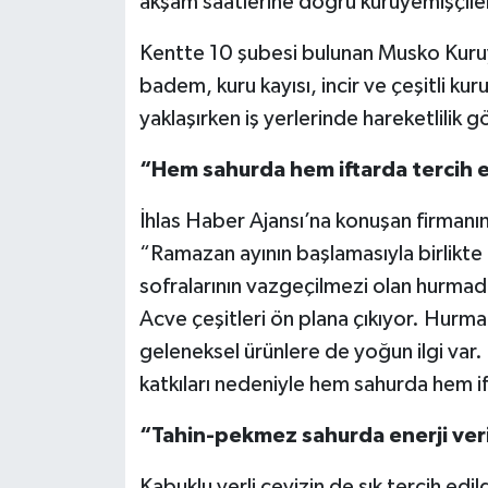
akşam saatlerine doğru kuruyemişçile
Kentte 10 şubesi bulunan Musko Kuru
badem, kuru kayısı, incir ve çeşitli kur
yaklaşırken iş yerlerinde hareketlilik g
“Hem sahurda hem iftarda tercih e
İhlas Haber Ajansı’na konuşan firman
“Ramazan ayının başlamasıyla birlikte h
sofralarının vazgeçilmezi olan hurmad
Acve çeşitleri ön plana çıkıyor. Hurma 
geleneksel ürünlere de yoğun ilgi var. 
katkıları nedeniyle hem sahurda hem if
“Tahin-pekmez sahurda enerji veric
Kabuklu yerli cevizin de sık tercih edil