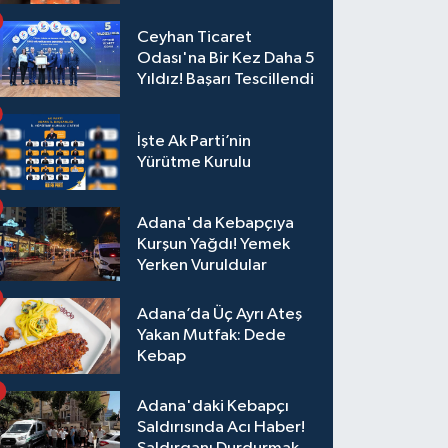
Ceyhan Ticaret
Odası'na Bir Kez Daha 5
Yıldız! Başarı Tescillendi
İşte Ak Parti’nin
Yürütme Kurulu
Adana'da Kebapçıya
Kurşun Yağdı! Yemek
Yerken Vuruldular
Adana’da Üç Ayrı Ateş
Yakan Mutfak: Dede
Kebap
Adana'daki Kebapçı
Saldırısında Acı Haber!