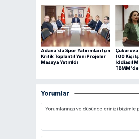
Adana'da Spor Yatırımları İçin
Çukurova 
Kritik Toplantı! Yeni Projeler
100 Kişi İ
Masaya Yatırıldı
İddiası! 
TBMM'de
Yorumlar