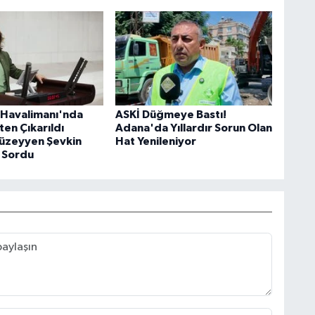
Havalimanı'nda
ASKİ Düğmeye Bastı!
şten Çıkarıldı
Adana'da Yıllardır Sorun Olan
Müzeyyen Şevkin
Hat Yenileniyor
 Sordu