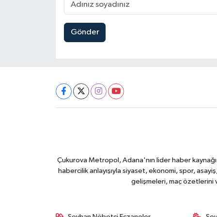
Gönder
Çukurova Metropol, Adana'nın lider haber kaynağı ol
habercilik anlayışıyla siyaset, ekonomi, spor, asay
gelişmeleri, maç özetlerini
Seyhan Nöbetçi Eczaneler
Sey