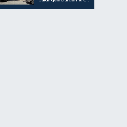
Saldırganı Durdurmak
İsterken Hayatını
Kaybetti