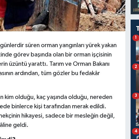
1
günlerdir süren orman yangınları yürek yakan
çinde görev başında olan bir orman işçisinin
erin üzüntü yarattı. Tarım ve Orman Bakanı
2
asının ardından, tüm gözler bu fedakâr
3
’in kim olduğu, kaç yaşında olduğu, nereden
sürede binlerce kişi tarafından merak edildi.
ekçinin hikayesi, sadece bir mesleğin değil,
line geldi.
4