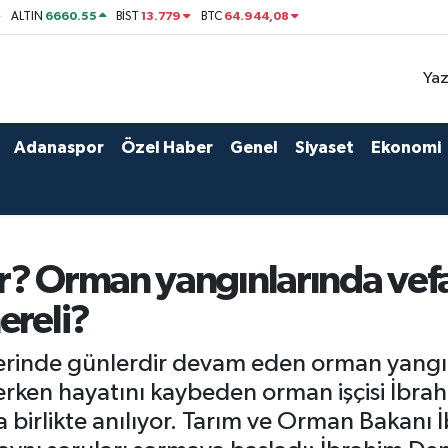
6660.55
13.779
64.944,08
ALTIN
BİST
BTC
Yaz
Adanaspor
Özel Haber
Genel
Siyaset
Ekonomi
r? Orman yangınlarında vef
ereli?
lerinde günlerdir devam eden orman yangı
rken hayatını kaybeden orman işçisi İbrahi
a birlikte anılıyor. Tarım ve Orman Bakan