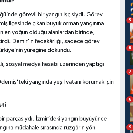
Kimdi?
’nde görevli bir yangın işçisiydi. Görev
5
emiş ilçesinde çıkan büyük orman yangınına
ın en yoğun olduğu alanlardan birinde,
tirdi. Demir'in fedakârlığı, sadece görev
6
Türkiye’nin yüreğine dokundu.
ı, sosyal medya hesabı üzerinden yaptığı
7
demiş'teki yangında yeşil vatanı korumak için
8
ti
bir parçasıydı. İzmir’deki yangın büyüyünce
angına müdahale sırasında rüzgârın yön
9