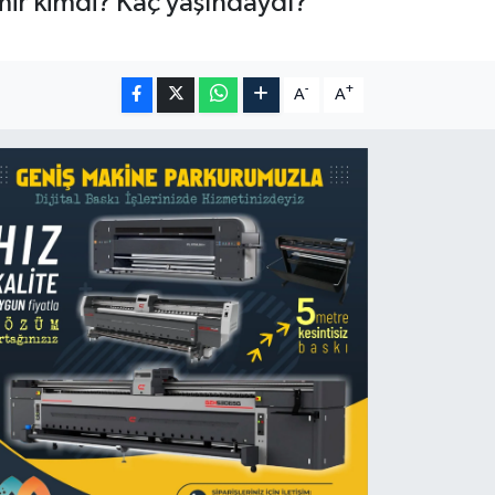
mir kimdi? Kaç yaşındaydı?
-
+
A
A