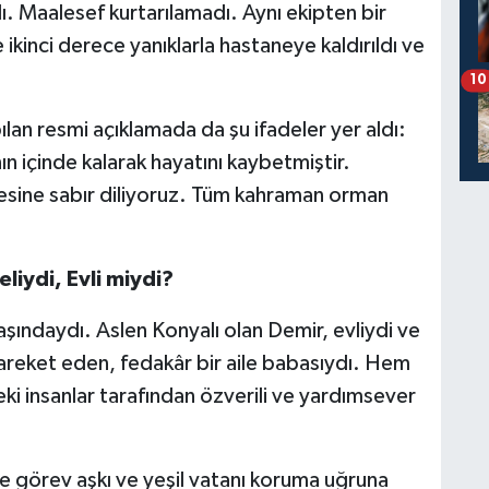
dı. Maalesef kurtarılamadı. Aynı ekipten bir
 ikinci derece yanıklarla hastaneye kaldırıldı ve
10
lan resmi açıklamada da şu ifadeler yer aldı:
n içinde kalarak hayatını kaybetmiştir.
lesine sabır diliyoruz. Tüm kahraman orman
liydi, Evli miydi?
aşındaydı. Aslen Konyalı olan Demir, evliydi ve
hareket eden, fedakâr bir aile babasıydı. Hem
ki insanlar tarafından özverili ve yardımsever
e görev aşkı ve yeşil vatanı koruma uğruna