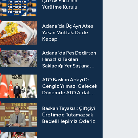
İşte Ak Parti’nin
Yürütme Kurulu
Adana’da Üç Ayrı Ateş
Yakan Mutfak: Dede
Kebap
Adana'da Pes Dedirten
Hırsızlık! Takıları
Sakladığı Yer Şaşkına
Çevirdi
ATO Başkan Adayı Dr.
Cengiz Yılmaz: Gelecek
Dönemde ATO Aidat
Gelirleri Faize Değil,
Üyelerimize Ve
Başkan Tayakısı: Çiftçiyi
Adana'ya Yatırılacak
Üretimde Tutamazsak
Bedeli Hepimiz Öderiz