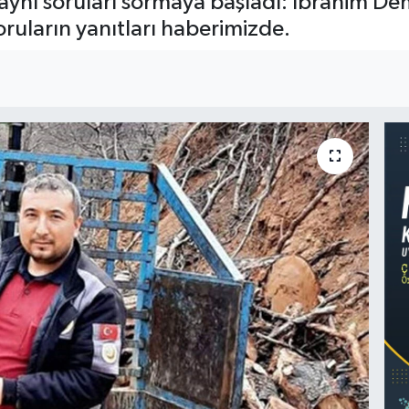
 aynı soruları sormaya başladı: İbrahim De
oruların yanıtları haberimizde.