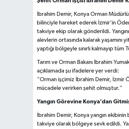
Şehit Orman İşçisi İbrahim Demir 
İbrahim Demir, Konya Orman Müdürlüğü
bilinciyle hareket ederek İzmir’in Öd
takviye ekip olarak gönderildi. Yangın
alevlerin ortasında kalarak yaşamını yi
yaptığı bölgeyle sınırlı kalmayıp tüm 
Tarım ve Orman Bakanı İbrahim Yumakl
açıklamada şu ifadelere yer verdi:
“Orman işçimiz İbrahim Demir, İzmir Ö
mücadele verirken şehit olmuştur.”
Yangın Görevine Konya’dan Gitmiş
İbrahim Demir, Konya yangın ekibinin 
takviye olarak bölgeye sevk edildi. Y