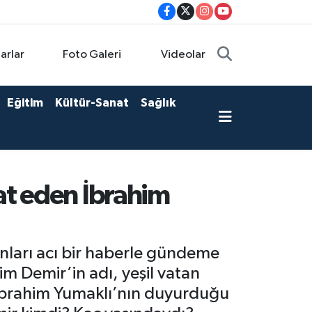
arlar
Foto Galeri
Videolar
Eğitim
Kültür-Sanat
Sağlık
at eden İbrahim
nları acı bir haberle gündeme
m Demir’in adı, yeşil vatan
ı İbrahim Yumaklı’nın duyurduğu