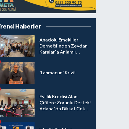
Trend Haberler
Anadolu Emekliler
Derneği'nden Zeydan
Karalar'a Anlamlı
Ziyaret!
‘Lahmacun’ Krizi!
Evlilik Kredisi Alan
Çiftlere Zorunlu Destek!
Adana'da Dikkat Çeken
Eğitim