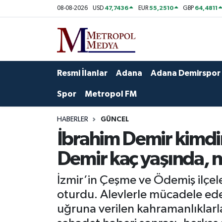
47,7436
55,2510
64,4811
08-08-2026
USD
EUR
GBP
Siyaset
Yazarlar
Seyhan Nöbetçi Eczaneler
Ekonomi
Foto Galeri
Seyhan Hava Durumu
Resmi İlanlar
Adana
Adana Demirspor
Sağlık
Videolar
Seyhan Trafik Yoğunluk Haritası
Spor
Metropol FM
Spor
Süper Lig Puan Durumu ve Fikstür
HABERLER
GÜNCEL
İbrahim Demir kimdi
Özel Haberler
Tüm Manşetler
Demir kaç yaşında, n
Yerel Yönetim
Son Dakika Haberleri
İzmir’in Çeşme ve Ödemiş ilçe
Kültür-Sanat
Haber Arşivi
oturdu. Alevlerle mücadele ede
uğruna verilen kahramanlıklarl
Magazin