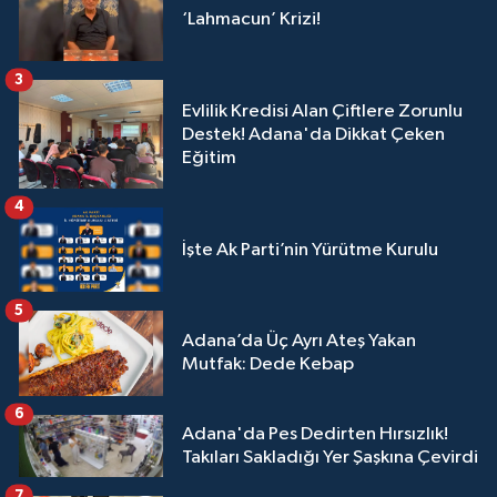
‘Lahmacun’ Krizi!
3
Evlilik Kredisi Alan Çiftlere Zorunlu
Destek! Adana'da Dikkat Çeken
Eğitim
4
İşte Ak Parti’nin Yürütme Kurulu
5
Adana’da Üç Ayrı Ateş Yakan
Mutfak: Dede Kebap
6
Adana'da Pes Dedirten Hırsızlık!
Takıları Sakladığı Yer Şaşkına Çevirdi
7