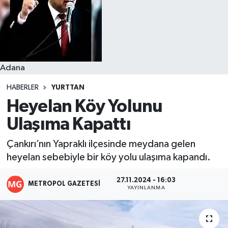
Resmi İlanlar
Adana
HABERLER
YURTTAN
Heyelan Köy Yolunu
Ulaşıma Kapattı
Çankırı’nın Yapraklı ilçesinde meydana gelen
heyelan sebebiyle bir köy yolu ulaşıma kapandı.
27.11.2024 - 16:03
METROPOL GAZETESI
YAYINLANMA