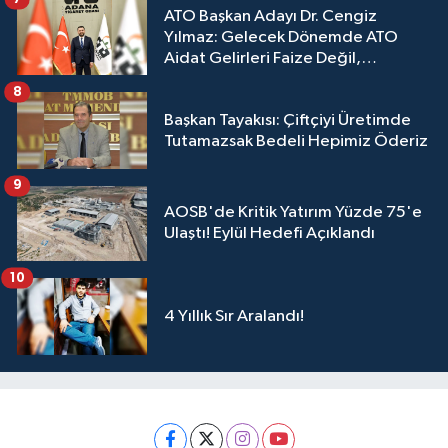
ATO Başkan Adayı Dr. Cengiz
Yılmaz: Gelecek Dönemde ATO
Aidat Gelirleri Faize Değil,
Üyelerimize Ve Adana'ya Yatırılacak
8
Başkan Tayakısı: Çiftçiyi Üretimde
Tutamazsak Bedeli Hepimiz Öderiz
9
AOSB'de Kritik Yatırım Yüzde 75'e
Ulaştı! Eylül Hedefi Açıklandı
10
4 Yıllık Sır Aralandı!