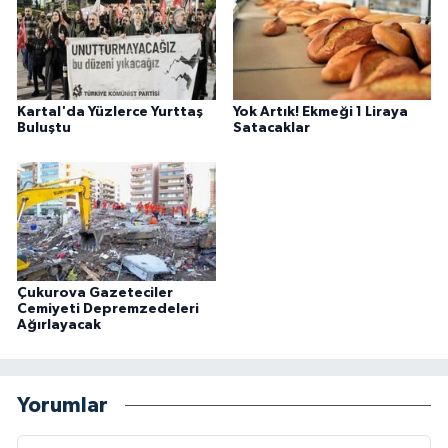
Kartal'da Yüzlerce Yurttaş
Yok Artık! Ekmeği 1 Liraya
Buluştu
Satacaklar
Çukurova Gazeteciler
Cemiyeti Depremzedeleri
Ağırlayacak
Yorumlar