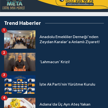
Trend Haberler
1
Anadolu Emekliler Derneği'nden
Zeydan Karalar'a Anlamlı Ziyaret!
2
‘Lahmacun’ Krizi!
3
İşte Ak Parti’nin Yürütme Kurulu
4
Adana’da Üç Ayrı Ateş Yakan