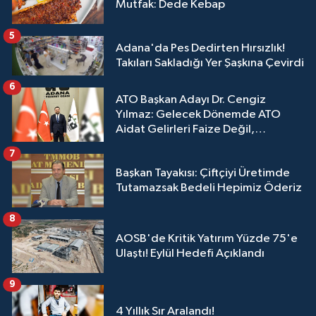
Mutfak: Dede Kebap
5
Adana'da Pes Dedirten Hırsızlık!
Takıları Sakladığı Yer Şaşkına Çevirdi
6
ATO Başkan Adayı Dr. Cengiz
Yılmaz: Gelecek Dönemde ATO
Aidat Gelirleri Faize Değil,
Üyelerimize Ve Adana'ya Yatırılacak
7
Başkan Tayakısı: Çiftçiyi Üretimde
Tutamazsak Bedeli Hepimiz Öderiz
8
AOSB'de Kritik Yatırım Yüzde 75'e
Ulaştı! Eylül Hedefi Açıklandı
9
4 Yıllık Sır Aralandı!