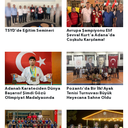
TSYD’de Eğitim Semineri
Avrupa Şampiyonu Elif
Şevval Kurt'a Adana'da
Coşkulu Karşılama!
Adanalı Karateciden Dünya
Pozantı'da Bir İlk! Ayak
Başarısı! Şimdi Gözü
Tenisi Turnuvası Büyük
Olimpiyat Madalyasında
Heyecana Sahne Oldu