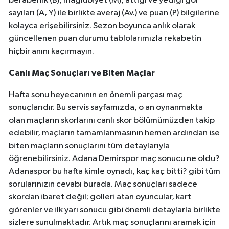
beraberlik (B), mağlubiyet (M), attığı ve yediği gol
sayıları (A, Y) ile birlikte averaj (Av.) ve puan (P) bilgilerine
kolayca erişebilirsiniz. Sezon boyunca anlık olarak
güncellenen puan durumu tablolarımızla rekabetin
hiçbir anını kaçırmayın.
Canlı Maç Sonuçları ve Biten Maçlar
Hafta sonu heyecanının en önemli parçası maç
sonuçlarıdır. Bu servis sayfamızda, o an oynanmakta
olan maçların skorlarını canlı skor bölümümüzden takip
edebilir, maçların tamamlanmasının hemen ardından ise
biten maçların sonuçlarını tüm detaylarıyla
öğrenebilirsiniz. Adana Demirspor maç sonucu ne oldu?
Adanaspor bu hafta kimle oynadı, kaç kaç bitti? gibi tüm
sorularınızın cevabı burada. Maç sonuçları sadece
skordan ibaret değil; golleri atan oyuncular, kart
görenler ve ilk yarı sonucu gibi önemli detaylarla birlikte
sizlere sunulmaktadır. Artık maç sonuçlarını aramak için