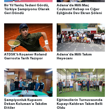
Bir Yıl Yanlış Tedavi Gördü,
Adana’da Milli Maç
Türkiye Şampiyonu Olarak
Coşkusu! Kebap ve Ciğer
Geri Döndü
Eşliğinde Dev Ekran Şöleni
ATDSK’lı Koşaner Roland
Adana’da Milli Takım
Garrosta Tarih Yazıyor
Heyecanı
Şampiyonluk Kupasını
Eğitimcilerin Turnuvasında
Dekan Koluman’a Takdim
Kupayı Kaldıran Takım Belli
Ettiler
Oldu