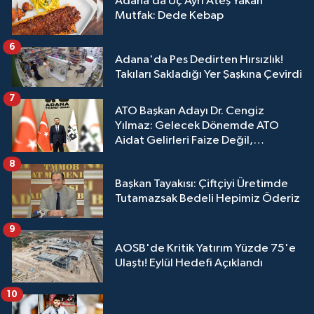
Adana’da Üç Ayrı Ateş Yakan
Mutfak: Dede Kebap
6
Adana'da Pes Dedirten Hırsızlık!
Takıları Sakladığı Yer Şaşkına Çevirdi
7
ATO Başkan Adayı Dr. Cengiz
Yılmaz: Gelecek Dönemde ATO
Aidat Gelirleri Faize Değil,
Üyelerimize Ve Adana'ya Yatırılacak
8
Başkan Tayakısı: Çiftçiyi Üretimde
Tutamazsak Bedeli Hepimiz Öderiz
9
AOSB'de Kritik Yatırım Yüzde 75'e
Ulaştı! Eylül Hedefi Açıklandı
10