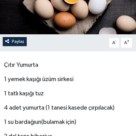
Paylaş
-
+
A
A
Çıtır Yumurta
1 yemek kaşığı üzüm sirkesi
1 tatlı kaşığı tuz
4 adet yumurta (1 tanesi kasede çırpılacak)
1 su bardağıun(bulamak için)