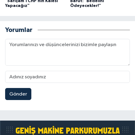
"Sarıçam’ı CHP’nin Kalesi
Barut: "Bedelini
Yapacağız"
Ödeyecekler!"
Yorumlar
Gönder