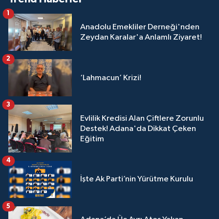
1
Anadolu Emekliler Derneği'nden
Zeydan Karalar'a Anlamlı Ziyaret!
2
‘Lahmacun’ Krizi!
3
Evlilik Kredisi Alan Çiftlere Zorunlu
Destek! Adana'da Dikkat Çeken
Eğitim
4
İşte Ak Parti’nin Yürütme Kurulu
5