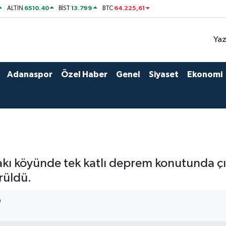
6510.40
13.799
64.225,61
ALTIN
BİST
BTC
Yaz
Adanaspor
Özel Haber
Genel
Siyaset
Ekonomi
kı köyünde tek katlı deprem konutunda çı
rüldü.
9