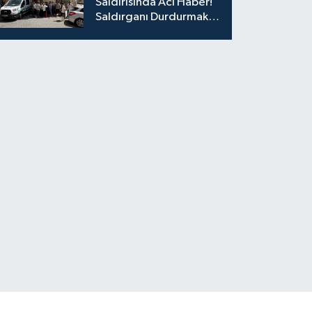
Saldırısında Acı Haber!
Saldırganı Durdurmak
İsterken Hayatını
Kaybetti