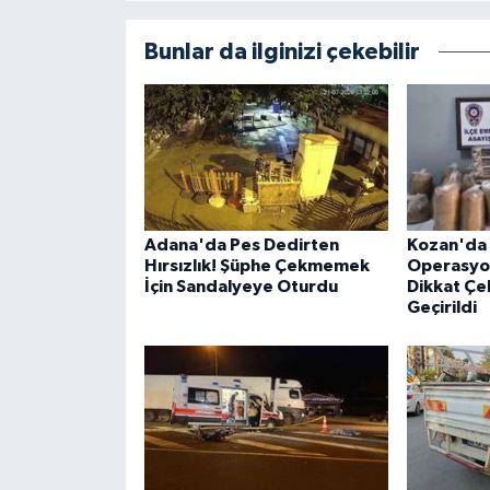
Bunlar da ilginizi çekebilir
Adana'da Pes Dedirten
Kozan'da 
Hırsızlık! Şüphe Çekmemek
Operasyon
İçin Sandalyeye Oturdu
Dikkat Çe
Geçirildi