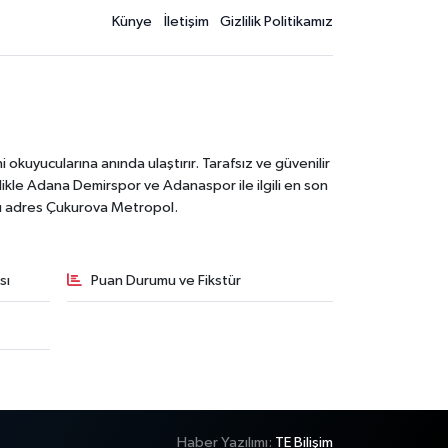
Künye
İletişim
Gizlilik Politikamız
kuyucularına anında ulaştırır. Tarafsız ve güvenilir
likle Adana Demirspor ve Adanaspor ile ilgili en son
ğru adres Çukurova Metropol.
sı
Puan Durumu ve Fikstür
Haber Yazılımı:
TE Bilişim