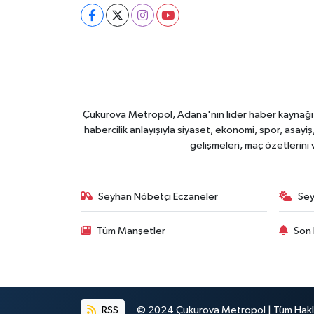
Çukurova Metropol, Adana'nın lider haber kaynağı ol
habercilik anlayışıyla siyaset, ekonomi, spor, asay
gelişmeleri, maç özetlerini
Seyhan Nöbetçi Eczaneler
Sey
Tüm Manşetler
Son 
RSS
© 2024 Çukurova Metropol | Tüm Haklar