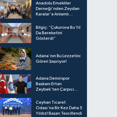
Anadolu Emekliler
Derneği'nden Zeydan
Karalar'a Anlamlı
Ziyaret!
Bilgiç: “Çukurova Bu Yıl
Da Bereketini
Gösterdi”
Adana'nın Bu Lezzetini
Gören Şaşırıyor!
Adana Demirspor
Başkanı Ertan
Zeybek'ten Çarpıcı
Çağrı: "Destek Olmazsa
Toparlanmak 10 Yıl
Ceyhan Ticaret
Sürer"
Odası'na Bir Kez Daha 5
Yıldız! Başarı Tescillendi