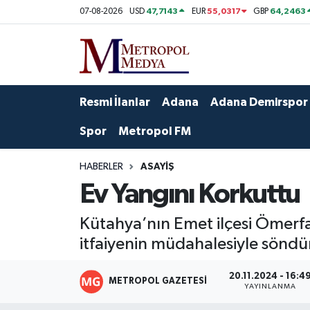
47,7143
55,0317
64,2463
07-08-2026
USD
EUR
GBP
Siyaset
Yazarlar
Seyhan Nöbetçi Eczaneler
Ekonomi
Foto Galeri
Seyhan Hava Durumu
Resmi İlanlar
Adana
Adana Demirspor
Sağlık
Videolar
Seyhan Trafik Yoğunluk Haritası
Spor
Metropol FM
Spor
Süper Lig Puan Durumu ve Fikstür
HABERLER
ASAYIŞ
Ev Yangını Korkuttu
Özel Haberler
Tüm Manşetler
Kütahya’nın Emet ilçesi Ömerfa
Yerel Yönetim
Son Dakika Haberleri
itfaiyenin müdahalesiyle söndü
Kültür-Sanat
Haber Arşivi
20.11.2024 - 16:4
METROPOL GAZETESI
YAYINLANMA
Magazin