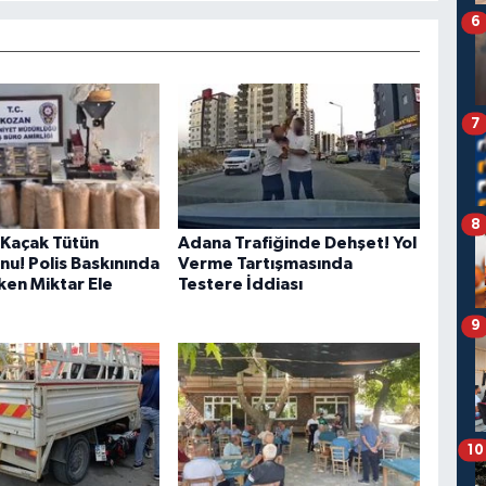
6
7
8
Kaçak Tütün
Adana Trafiğinde Dehşet! Yol
u! Polis Baskınında
Verme Tartışmasında
ken Miktar Ele
Testere İddiası
9
10