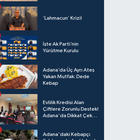
‘Lahmacun’ Krizi!
İşte Ak Parti’nin
Yürütme Kurulu
Adana’da Üç Ayrı Ateş
Yakan Mutfak: Dede
Kebap
Evlilik Kredisi Alan
Çiftlere Zorunlu Destek!
Adana'da Dikkat Çeken
Eğitim
Adana'daki Kebapçı