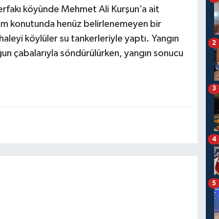
merfakı köyünde Mehmet Ali Kurşun’a ait
rem konutunda henüz belirlenemeyen bir
aleyi köylüler su tankerleriyle yaptı. Yangın
2
oğun çabalarıyla söndürülürken, yangın sonucu
3
4
5