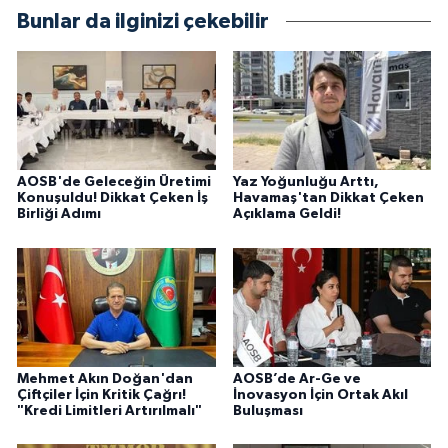
Bunlar da ilginizi çekebilir
AOSB'de Geleceğin Üretimi
Yaz Yoğunluğu Arttı,
Konuşuldu! Dikkat Çeken İş
Havamaş'tan Dikkat Çeken
Birliği Adımı
Açıklama Geldi!
Mehmet Akın Doğan'dan
AOSB’de Ar-Ge ve
Çiftçiler İçin Kritik Çağrı!
İnovasyon İçin Ortak Akıl
"Kredi Limitleri Artırılmalı"
Buluşması