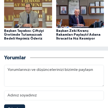
Başkan Tayakısı: Çiftçiyi
Başkan Zeki Kıvanç
Üretimde Tutamazsak
Rakamları Paylaştı! Adana
Bedeli Hepimiz Öderiz
İhracatta Hız Kesmiyor
Yorumlar