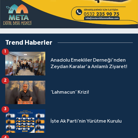
Trend Haberler
1
Anadolu Emekliler Derneği'nden
Zeydan Karalar'a Anlamlı Ziyaret!
2
‘Lahmacun’ Krizi!
3
İşte Ak Parti’nin Yürütme Kurulu
4