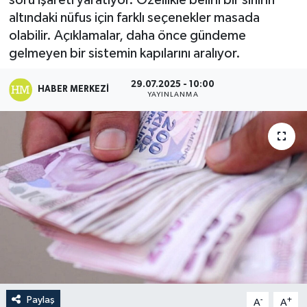
soru işareti yaratıyor. Özellikle belirli bir sınırın
altındaki nüfus için farklı seçenekler masada
olabilir. Açıklamalar, daha önce gündeme
gelmeyen bir sistemin kapılarını aralıyor.
29.07.2025 - 10:00
HABER MERKEZI
YAYINLANMA
Paylaş
-
+
A
A