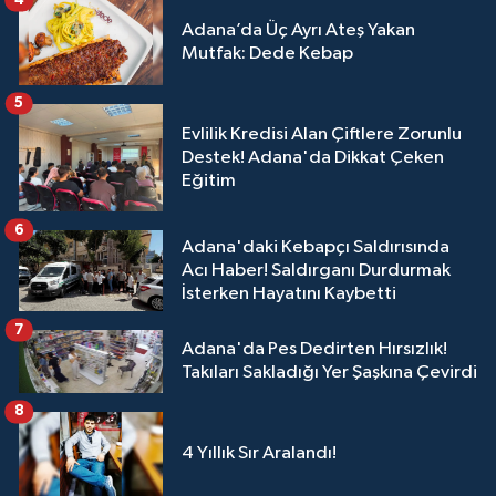
Adana’da Üç Ayrı Ateş Yakan
Mutfak: Dede Kebap
5
Evlilik Kredisi Alan Çiftlere Zorunlu
Destek! Adana'da Dikkat Çeken
Eğitim
6
Adana'daki Kebapçı Saldırısında
Acı Haber! Saldırganı Durdurmak
İsterken Hayatını Kaybetti
7
Adana'da Pes Dedirten Hırsızlık!
Takıları Sakladığı Yer Şaşkına Çevirdi
8
4 Yıllık Sır Aralandı!