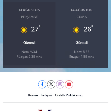
13 AĞUSTOS
14 AĞUSTOS
PERŞEMBE
CUMA
°
°
27
26
Güneşli
Güneşli
Nem: %34
Nem: %33
Rüzgar: 5.39 m/s
Rüzgar: 1.89 m/s
Künye
İletişim
Gizlilik Politikamız