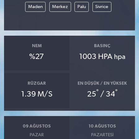
Maden
Merkez
Palu
Sivrice
NEM
BASINÇ
%27
1003 HPA
hpa
RÜZGAR
EN DÜŞÜK / EN YÜKSEK
°
°
1.39 M/S
25
/ 34
09 AĞUSTOS
10 AĞUSTOS
PAZAR
PAZARTESI