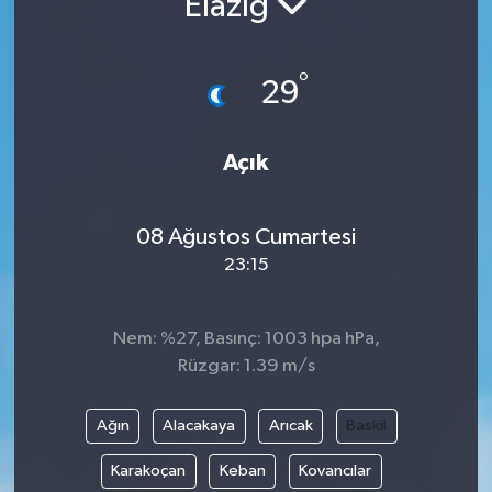
Elazığ
Resmi İlanlar
°
29
Açık
08 Ağustos Cumartesi
23:15
Nem: %27, Basınç: 1003 hpa hPa,
Rüzgar: 1.39 m/s
Ağın
Alacakaya
Arıcak
Baskil
Karakoçan
Keban
Kovancılar