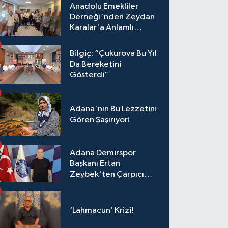
Anadolu Emekliler
Derneği'nden Zeydan
Karalar'a Anlamlı
Ziyaret!
Bilgiç: “Çukurova Bu Yıl
Da Bereketini
Gösterdi”
Adana'nın Bu Lezzetini
Gören Şaşırıyor!
Adana Demirspor
Başkanı Ertan
Zeybek'ten Çarpıcı
Çağrı: "Destek Olmazsa
Toparlanmak 10 Yıl
Sürer"
‘Lahmacun’ Krizi!