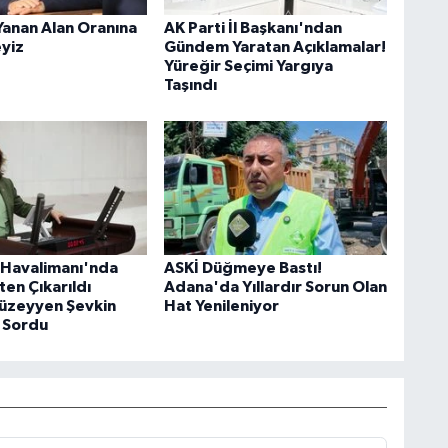
Yanan Alan Oranına
AK Parti İl Başkanı'ndan
eyiz
Gündem Yaratan Açıklamalar!
Yüreğir Seçimi Yargıya
Taşındı
Havalimanı'nda
ASKİ Düğmeye Bastı!
şten Çıkarıldı
Adana'da Yıllardır Sorun Olan
Müzeyyen Şevkin
Hat Yenileniyor
 Sordu