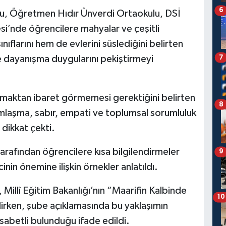
6
lu, Öğretmen Hıdır Ünverdi Ortaokulu, DSİ
esi’nde öğrencilere mahyalar ve çeşitli
nıflarını hem de evlerini süslediğini belirten
7
ve dayanışma duygularını pekiştirmeyi
tmaktan ibaret görmemesi gerektiğini belirten
8
ımlaşma, sabır, empati ve toplumsal sorumluluk
dikkat çekti.
afından öğrencilere kısa bilgilendirmeler
9
nin önemine ilişkin örnekler anlatıldı.
Millî Eğitim Bakanlığı’nın “Maarifin Kalbinde
10
irken, şube açıklamasında bu yaklaşımın
isabetli bulunduğu ifade edildi.