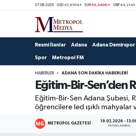
47,6704
55,0406
64,2143
07-08-2026
USD
EUR
GBP
Siyaset
Yazarlar
Seyhan Nöbetçi Eczaneler
Ekonomi
Foto Galeri
Seyhan Hava Durumu
Resmi İlanlar
Adana
Adana Demirspor
Sağlık
Videolar
Seyhan Trafik Yoğunluk Haritası
Spor
Metropol FM
Spor
Süper Lig Puan Durumu ve Fikstür
HABERLER
ADANA SON DAKIKA HABERLERI
Eğitim-Bir-Sen’den 
Özel Haberler
Tüm Manşetler
Eğitim-Bir-Sen Adana Şubesi, R
Yerel Yönetim
Son Dakika Haberleri
öğrencilere led ışıklı mahyalar v
Kültür-Sanat
Haber Arşivi
19.02.2026 - 13:0
METROPOL GAZETESI
YAYINLANMA
Magazin