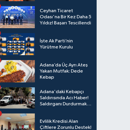
Ceyhan Ticaret
Odası'na Bir Kez Daha 5
Yıldız! Başarı Tescillendi
İşte Ak Parti’nin
Yürütme Kurulu
Adana’da Üç Ayrı Ateş
Yakan Mutfak: Dede
Kebap
Adana'daki Kebapçı
Saldırısında Acı Haber!
Saldırganı Durdurmak
İsterken Hayatını
Kaybetti
Evlilik Kredisi Alan
Çiftlere Zorunlu Destek!