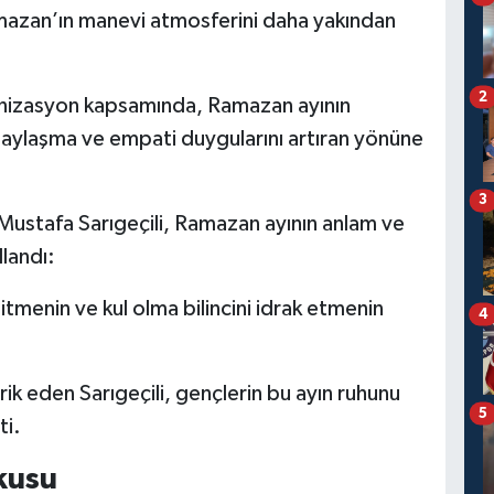
amazan’ın manevi atmosferini daha yakından
2
anizasyon kapsamında, Ramazan ayının
aylaşma ve empati duygularını artıran yönüne
3
Mustafa Sarıgeçili, Ramazan ayının anlam ve
landı:
itmenin ve kul olma bilincini idrak etmenin
4
k eden Sarıgeçili, gençlerin bu ayın ruhunu
5
ti.
kusu