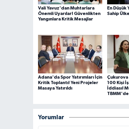
Vali Yavuz'dan Muhtarlara
En Düşük 
Önemli Uyarılar! Güvenlikten
Sahip Ülk
Yangınlara Kritik Mesajlar
Adana'da Spor Yatırımları İçin
Çukurova 
Kritik Toplantı! Yeni Projeler
100 Kişi İ
Masaya Yatırıldı
İddiası! 
TBMM'de
Yorumlar