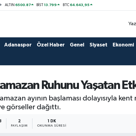
6500.87
13.799
64.643,95
ALTIN
BİST
BTC
Yaz
Adanaspor
Özel Haber
Genel
Siyaset
Ekonomi
Ramazan Ruhunu Yaşatan Etk
amazan ayının başlaması dolayısıyla kent
e görseller dağıttı.
8
2
1 DK
PAYLAŞIM
OKUNMA SÜRESI