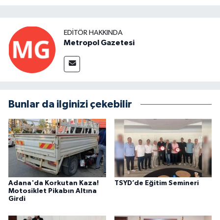
EDITÖR HAKKINDA
Metropol Gazetesi
Bunlar da ilginizi çekebilir
Adana'da Korkutan Kaza!
TSYD’de Eğitim Semineri
Motosiklet Pikabın Altına
Girdi