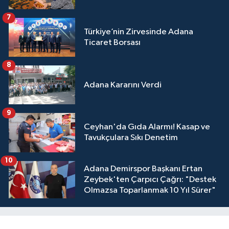
7
Türkiye’nin Zirvesinde Adana
Ticaret Borsası
8
Adana Kararını Verdi
9
Ceyhan'da Gıda Alarmı! Kasap ve
Tavukçulara Sıkı Denetim
10
Adana Demirspor Başkanı Ertan
Zeybek'ten Çarpıcı Çağrı: "Destek
Olmazsa Toparlanmak 10 Yıl Sürer"