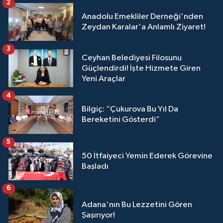
2
Anadolu Emekliler Derneği'nden
Zeydan Karalar'a Anlamlı Ziyaret!
3
Ceyhan Belediyesi Filosunu
Güçlendirdi! İşte Hizmete Giren
Yeni Araçlar
4
Bilgiç: “Çukurova Bu Yıl Da
Bereketini Gösterdi”
5
50 İtfaiyeci Yemin Ederek Görevine
Başladı
6
Adana'nın Bu Lezzetini Gören
Şaşırıyor!