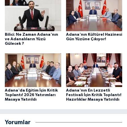
Bilici: Ne Zaman Adana'nın
Adana'nın Kültürel Hazinesi
ve Adanalıların Yüzü
Gün Yüzüne Çıkıyor!
Gülecek ?
Adana'da Eğitim İçin Kritik
Adana'nın En Lezzetli
Toplantı! 2026 Yatırımları
Festivali İçin Kritik Toplantı!
Masaya Yatırıldı
Hazırlıklar Masaya Yatırıldı
Yorumlar