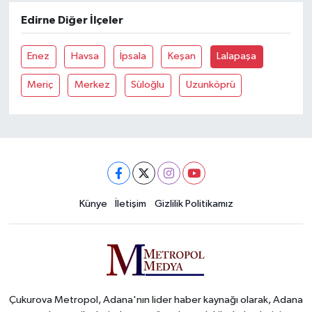
Edirne Diğer İlçeler
Enez
Havsa
İpsala
Keşan
Lalapaşa
Meriç
Merkez
Süloğlu
Uzunköprü
Künye
İletişim
Gizlilik Politikamız
Çukurova Metropol, Adana'nın lider haber kaynağı olarak, Adana