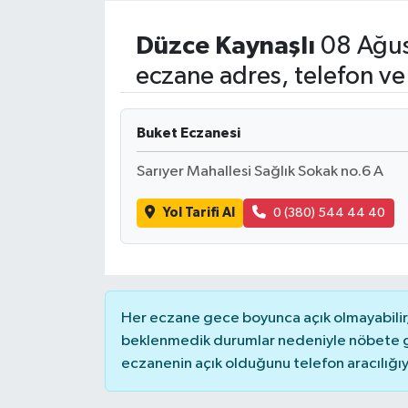
Resmi İlanlar
Düzce
Kaynaşlı
08 Ağus
eczane adres, telefon ve
Buket Eczanesi
Sarıyer Mahallesi Sağlık Sokak no.6 A
Yol Tarifi Al
0 (380) 544 44 40
Her eczane gece boyunca açık olmayabilir, 
beklenmedik durumlar nedeniyle nöbete g
eczanenin açık olduğunu telefon aracılığıyla 