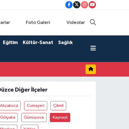
arlar
Foto Galeri
Videolar
Eğitim
Kültür-Sanat
Sağlık
üzce Diğer İlçeler
Akçakoca
Cumayeri
Çilimli
Gölyaka
Gümüşova
Kaynaşli