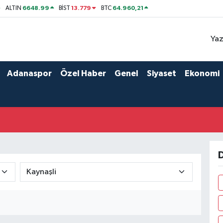
6648.99
13.779
64.960,21
ALTIN
BİST
BTC
Yaz
Adanaspor
Özel Haber
Genel
Siyaset
Ekonomi
D