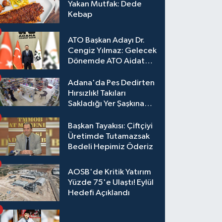
Yakan Mutfak: Dede
Kebap
ATO Başkan Adayı Dr.
Cengiz Yılmaz: Gelecek
Dönemde ATO Aidat
Gelirleri Faize Değil,
Üyelerimize Ve
Adana'da Pes Dedirten
Adana'ya Yatırılacak
Hırsızlık! Takıları
Sakladığı Yer Şaşkına
Çevirdi
Başkan Tayakısı: Çiftçiyi
Üretimde Tutamazsak
Bedeli Hepimiz Öderiz
AOSB'de Kritik Yatırım
Yüzde 75'e Ulaştı! Eylül
Hedefi Açıklandı