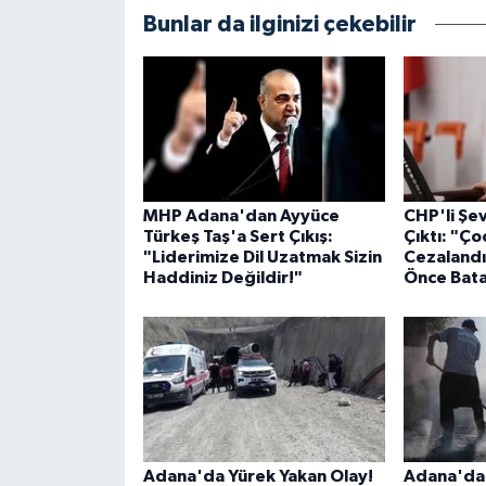
Bunlar da ilginizi çekebilir
MHP Adana'dan Ayyüce
CHP'li Şe
Türkeş Taş'a Sert Çıkış:
Çıktı: "Ço
"Liderimize Dil Uzatmak Sizin
Cezalandı
Haddiniz Değildir!"
Önce Bata
Adana'da Yürek Yakan Olay!
Adana'da