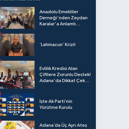
Anadolu Emekliler
Derneği'nden Zeydan
Karalar'a Anlamlı
Ziyaret!
‘Lahmacun’ Krizi!
Evlilik Kredisi Alan
Çiftlere Zorunlu Destek!
Adana'da Dikkat Çeken
Eğitim
İşte Ak Parti’nin
Yürütme Kurulu
Adana’da Üç Ayrı Ateş