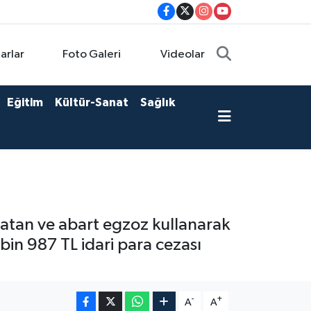
arlar
Foto Galeri
Videolar
Eğitim
Kültür-Sanat
Sağlık
atan ve abart egzoz kullanarak
in 987 TL idari para cezası
-
+
A
A