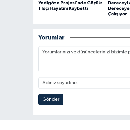
Yedigöze Projesi'nde Göçük:
Dereceyi A
1 İşçi Hayatını Kaybetti
Dereceye U
Çalışıyor
Yorumlar
Gönder