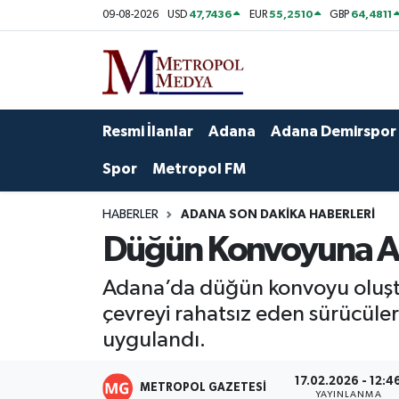
47,7436
55,2510
64,4811
09-08-2026
USD
EUR
GBP
Siyaset
Yazarlar
Seyhan Nöbetçi Eczaneler
Ekonomi
Foto Galeri
Seyhan Hava Durumu
Resmi İlanlar
Adana
Adana Demirspor
Sağlık
Videolar
Seyhan Trafik Yoğunluk Haritası
Spor
Metropol FM
Spor
Süper Lig Puan Durumu ve Fikstür
HABERLER
ADANA SON DAKIKA HABERLERI
Düğün Konvoyuna Ağı
Özel Haberler
Tüm Manşetler
Adana’da düğün konvoyu oluştu
Yerel Yönetim
Son Dakika Haberleri
çevreyi rahatsız eden sürücüle
uygulandı.
Kültür-Sanat
Haber Arşivi
17.02.2026 - 12:4
Magazin
METROPOL GAZETESI
YAYINLANMA