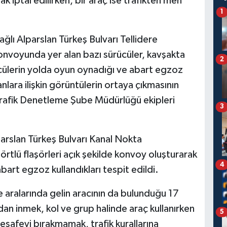
ak iptal edilirken, bir araç ise trafikten men
1
ğlı Alparslan Türkeş Bulvarı Tellidere
voyunda yer alan bazı sürücüler, kavşakta
2
ücülerin yolda oyun oynadığı ve abart egzoz
nlara ilişkin görüntülerin ortaya çıkmasının
afik Denetleme Şube Müdürlüğü ekipleri
3
parslan Türkeş Bulvarı Kanal Nokta
örtlü flaşörleri açık şekilde konvoy oluşturarak
4
abart egzoz kullandıkları tespit edildi.
ve aralarında gelin aracının da bulunduğu 17
an inmek, kol ve grup halinde araç kullanırken
5
esafeyi bırakmamak, trafik kurallarına