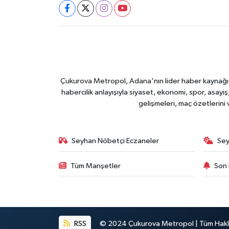
Çukurova Metropol, Adana'nın lider haber kaynağı ol
habercilik anlayışıyla siyaset, ekonomi, spor, asay
gelişmeleri, maç özetlerini
Seyhan Nöbetçi Eczaneler
Sey
Tüm Manşetler
Son 
RSS
© 2024 Çukurova Metropol | Tüm Haklar