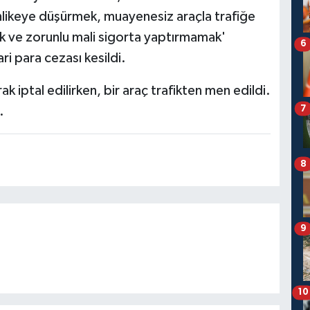
hlikeye düşürmek, muayenesiz araçla trafiğe
k ve zorunlu mali sigorta yaptırmamak'
6
i para cezası kesildi.
ak iptal edilirken, bir araç trafikten men edildi.
7
.
8
9
10