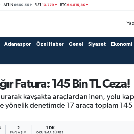
6660.55
13.779
64.815,30
ALTIN
BİST
BTC
Yaz
Adanaspor
Özel Haber
Genel
Siyaset
Ekonomi
r Fatura: 145 Bin TL Ceza!
rarak kavşakta araçlardan inen, yolu kap
re yönelik denetimde 17 araca toplam 145 b
6
2
1 DK
PAYLAŞIM
OKUNMA SÜRESI