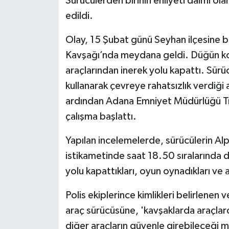
Sürücülerden birinin ehliyeti daimi olar
edildi.
Olay, 15 Şubat günü Seyhan ilçesine ba
Kavşağı’nda meydana geldi. Düğün kon
araçlarından inerek yolu kapattı. Sür
kullanarak çevreye rahatsızlık verdiği a
ardından Adana Emniyet Müdürlüğü Tr
çalışma başlattı.
Yapılan incelemelerde, sürücülerin Al
istikametinde saat 18.50 sıralarında d
yolu kapattıkları, oyun oynadıkları ve 
Polis ekiplerince kimlikleri belirlenen 
araç sürücüsüne, 'kavşaklarda araçlard
diğer araçların güvenle girebileceği m