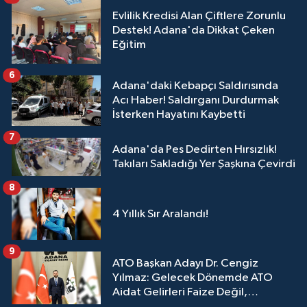
Evlilik Kredisi Alan Çiftlere Zorunlu
Destek! Adana'da Dikkat Çeken
Eğitim
6
Adana'daki Kebapçı Saldırısında
Acı Haber! Saldırganı Durdurmak
İsterken Hayatını Kaybetti
7
Adana'da Pes Dedirten Hırsızlık!
Takıları Sakladığı Yer Şaşkına Çevirdi
8
4 Yıllık Sır Aralandı!
9
ATO Başkan Adayı Dr. Cengiz
Yılmaz: Gelecek Dönemde ATO
Aidat Gelirleri Faize Değil,
Üyelerimize Ve Adana'ya Yatırılacak