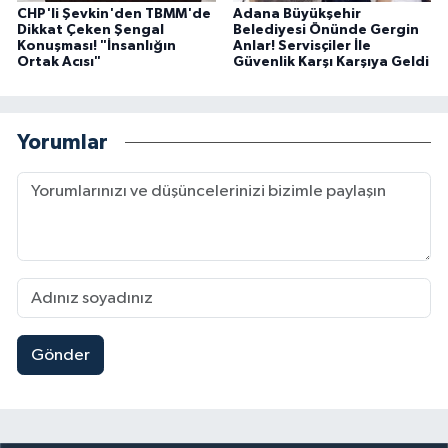
CHP'li Şevkin'den TBMM'de
Adana Büyükşehir
Dikkat Çeken Şengal
Belediyesi Önünde Gergin
Konuşması! "İnsanlığın
Anlar! Servisçiler İle
Ortak Acısı"
Güvenlik Karşı Karşıya Geldi
Yorumlar
Gönder