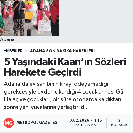
Resmi İlanlar
Adana
HABERLER
ADANA SON DAKIKA HABERLERI
5 Yaşındaki Kaan’ın Sözleri
Harekete Geçirdi
Adana’da ev sahibinin kirayı ödeyemediği
gerekçesiyle evden çıkardığı 4 çocuk annesi Gül
Halaç ve çocukları, bir süre otogarda kaldıktan
sonra yeni yuvalarına yerleştirildi.
17.02.2026 - 11:15
3
METROPOL GAZETESI
YAYINLANMA
PAYLAŞIM