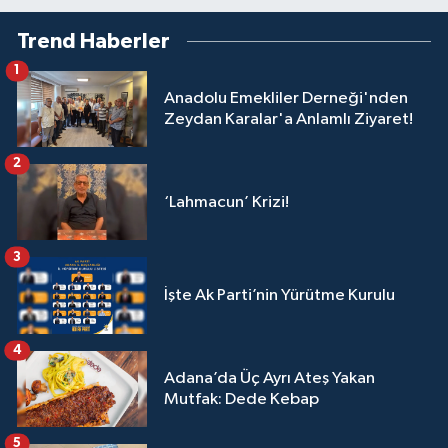
Trend Haberler
1
Anadolu Emekliler Derneği'nden
Zeydan Karalar'a Anlamlı Ziyaret!
2
‘Lahmacun’ Krizi!
3
İşte Ak Parti’nin Yürütme Kurulu
4
Adana’da Üç Ayrı Ateş Yakan
Mutfak: Dede Kebap
5