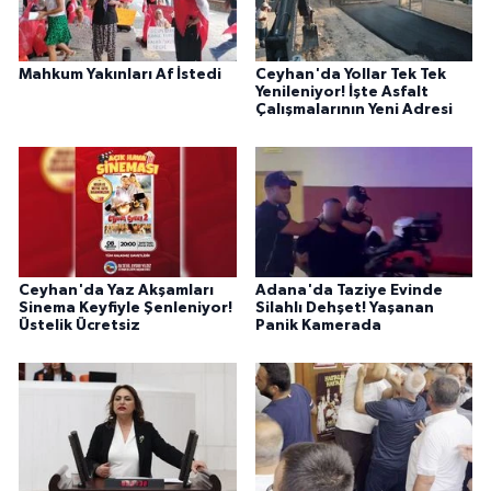
Mahkum Yakınları Af İstedi
Ceyhan'da Yollar Tek Tek
Yenileniyor! İşte Asfalt
Çalışmalarının Yeni Adresi
Ceyhan'da Yaz Akşamları
Adana'da Taziye Evinde
Sinema Keyfiyle Şenleniyor!
Silahlı Dehşet! Yaşanan
Üstelik Ücretsiz
Panik Kamerada