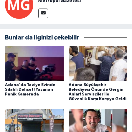
Metropol Gazetesi
Bunlar da ilginizi çekebilir
Adana'da Taziye Evinde
Adana Büyükşehir
Silahlı Dehşet! Yaşanan
Belediyesi Önünde Gergin
Panik Kamerada
Anlar! Servisçiler İle
Güvenlik Karşı Karşıya Geldi