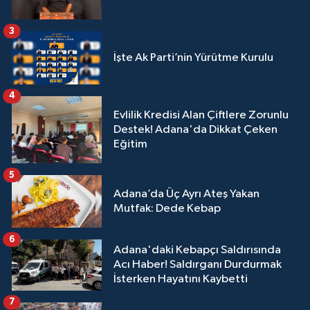
3
İşte Ak Parti’nin Yürütme Kurulu
4
Evlilik Kredisi Alan Çiftlere Zorunlu
Destek! Adana'da Dikkat Çeken
Eğitim
5
Adana’da Üç Ayrı Ateş Yakan
Mutfak: Dede Kebap
6
Adana'daki Kebapçı Saldırısında
Acı Haber! Saldırganı Durdurmak
İsterken Hayatını Kaybetti
7