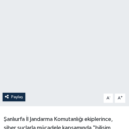
Paylaş
-
+
A
A
Şanlıurfa İl Jandarma Komutanlığı ekiplerince,
siber suçlarla mücadele kapsamında "bilişim