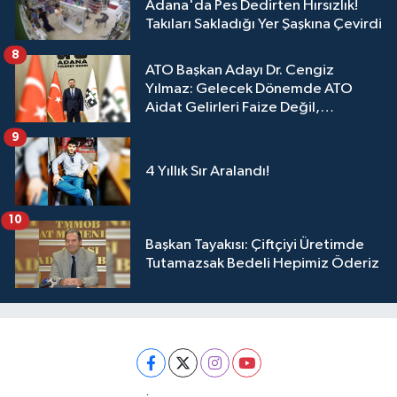
Adana'da Pes Dedirten Hırsızlık!
Takıları Sakladığı Yer Şaşkına Çevirdi
8
ATO Başkan Adayı Dr. Cengiz
Yılmaz: Gelecek Dönemde ATO
Aidat Gelirleri Faize Değil,
Üyelerimize Ve Adana'ya Yatırılacak
9
4 Yıllık Sır Aralandı!
10
Başkan Tayakısı: Çiftçiyi Üretimde
Tutamazsak Bedeli Hepimiz Öderiz