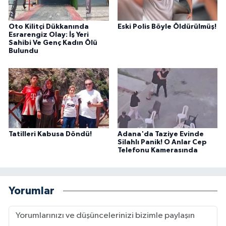
Oto Kilitçi Dükkanında
Eski Polis Böyle Öldürülmüş!
Esrarengiz Olay: İş Yeri
Sahibi Ve Genç Kadın Ölü
Bulundu
Tatilleri Kabusa Döndü!
Adana'da Taziye Evinde
Silahlı Panik! O Anlar Cep
Telefonu Kamerasında
Yorumlar