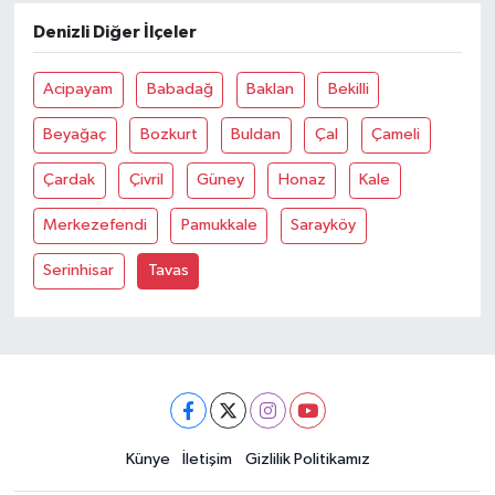
Denizli Diğer İlçeler
Acipayam
Babadağ
Baklan
Bekilli
Beyağaç
Bozkurt
Buldan
Çal
Çameli
Çardak
Çivril
Güney
Honaz
Kale
Merkezefendi
Pamukkale
Sarayköy
Serinhisar
Tavas
Künye
İletişim
Gizlilik Politikamız