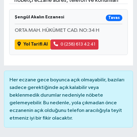
nöbetçi eczane adres, telefon ve konumları
Resmi İlanlar
Şengül Akalın Eczanesi
Tavas
ORTA MAH. HÜKÜMET CAD. NO:34 H
Yol Tarifi Al
0 (258) 613 42 41
Her eczane gece boyunca açık olmayabilir, bazıları
sadece gerektiğinde açık kalabilir veya
beklenmedik durumlar nedeniyle nöbete
gelemeyebilir. Bu nedenle, yola çıkmadan önce
eczanenin açık olduğunu telefon aracılığıyla teyit
etmeniz iyi bir fikir olacaktır.