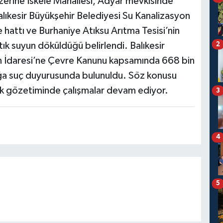
üzerine İskele Mahallesi, Adyar mevkisinde
lıkesir Büyükşehir Belediyesi Su Kanalizasyon
e hattı ve Burhaniye Atıksu Arıtma Tesisi’nin
ık suyun döküldüğü belirlendi. Balıkesir
2
n İdaresi’ne Çevre Kanunu kapsamında 668 bin
lığa suç duyurusunda bulunuldu. Söz konusu
ık gözetiminde çalışmalar devam ediyor.
3
4
5