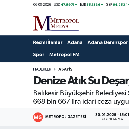
47,5971
55,1336
64,2534
06-08-2026
USD
EUR
GBP
Siyaset
Yazarlar
Seyhan Nöbetçi Eczaneler
Ekonomi
Foto Galeri
Seyhan Hava Durumu
Resmi İlanlar
Adana
Adana Demirspor
Sağlık
Videolar
Seyhan Trafik Yoğunluk Haritası
Spor
Metropol FM
Spor
Süper Lig Puan Durumu ve Fikstür
HABERLER
ASAYIŞ
Denize Atık Su Deşa
Özel Haberler
Tüm Manşetler
Balıkesir Büyükşehir Belediyesi 
Yerel Yönetim
Son Dakika Haberleri
668 bin 667 lira idari ceza uy
Kültür-Sanat
Haber Arşivi
30.01.2025 - 15:0
METROPOL GAZETESI
YAYINLANMA
Magazin