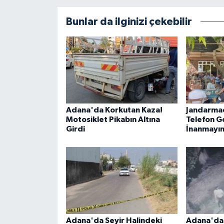
Bunlar da ilginizi çekebilir
Adana'da Korkutan Kaza!
Jandarmad
Motosiklet Pikabın Altına
Telefon Ge
Girdi
İnanmayı
Adana'da Seyir Halindeki
Adana'da 