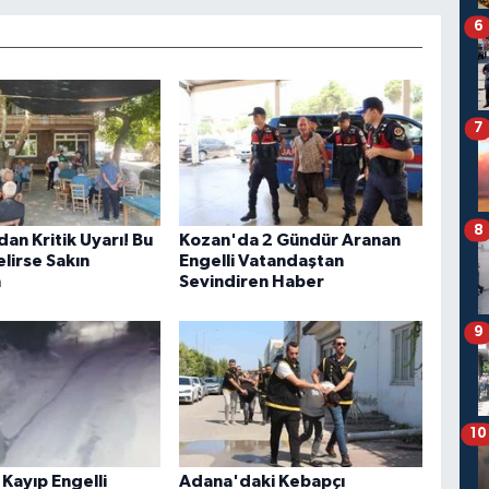
6
7
8
an Kritik Uyarı! Bu
Kozan'da 2 Gündür Aranan
lirse Sakın
Engelli Vatandaştan
n
Sevindiren Haber
9
10
Kayıp Engelli
Adana'daki Kebapçı