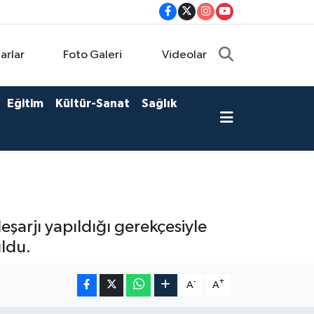
arlar
Foto Galeri
Videolar
Eğitim
Kültür-Sanat
Sağlık
eşarjı yapıldığı gerekçesiyle
uldu.
-
+
A
A