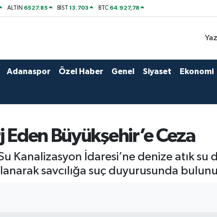
6527.85
13.703
64.927,78
ALTIN
BİST
BTC
Yaz
Adanaspor
Özel Haber
Genel
Siyaset
Ekonomi
rj Eden Büyükşehir’e Ceza
Su Kanalizasyon İdaresi’ne denize atık su d
gulanarak savcılığa suç duyurusunda bulun
1