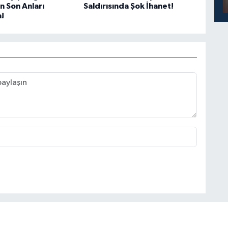
n Son Anları
Saldırısında Şok İhanet!
!