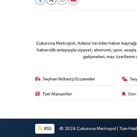
Çukurova Metropol, Adana'nın lider haber kaynağı ol
habercilik anlayışıyla siyaset, ekonomi, spor, asay
gelişmeleri, maç özetlerini
Seyhan Nöbetçi Eczaneler
Sey
Tüm Manşetler
Son 
RSS
© 2024 Çukurova Metropol | Tüm Haklar