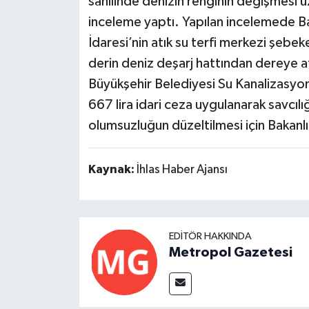
sahilinde denizin renginin değişmesi 
inceleme yaptı. Yapılan incelemede Ba
İdaresi’nin atık su terfi merkezi şebek
derin deniz deşarj hattından dereye at
Büyükşehir Belediyesi Su Kanalizasyo
667 lira idari ceza uygulanarak savcı
olumsuzluğun düzeltilmesi için Bakanl
Kaynak:
İhlas Haber Ajansı
EDITÖR HAKKINDA
Metropol Gazetesi