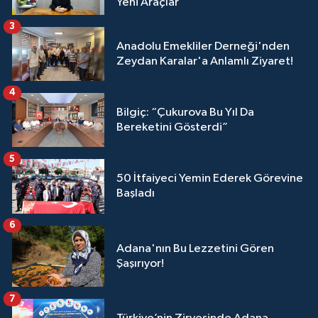
Yeni Araçlar
3
Anadolu Emekliler Derneği'nden
Zeydan Karalar'a Anlamlı Ziyaret!
4
Bilgiç: “Çukurova Bu Yıl Da
Bereketini Gösterdi”
5
50 İtfaiyeci Yemin Ederek Görevine
Başladı
6
Adana'nın Bu Lezzetini Gören
Şaşırıyor!
7