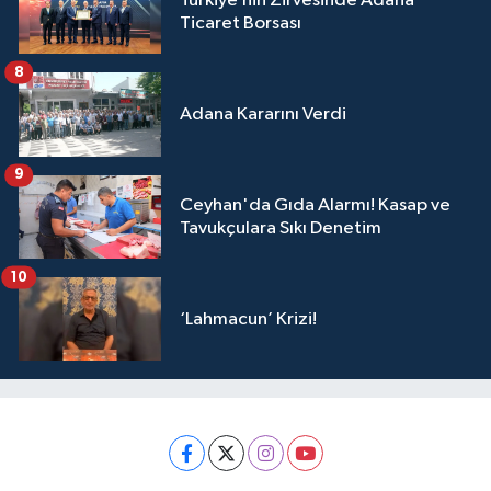
Türkiye’nin Zirvesinde Adana
Ticaret Borsası
8
Adana Kararını Verdi
9
Ceyhan'da Gıda Alarmı! Kasap ve
Tavukçulara Sıkı Denetim
10
‘Lahmacun’ Krizi!