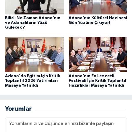
Bilici: Ne Zaman Adana'nın
Adana'nın Kültürel Hazinesi
ve Adanalıların Yüzü
Gün Yüzüne Çıkıyor!
Gülecek ?
Adana'da Eğitim İçin Kritik
Adana'nın En Lezzetli
Toplantı! 2026 Yatırımları
Festivali İçin Kritik Toplantı!
Masaya Yatırıldı
Hazırlıklar Masaya Yatırıldı
Yorumlar