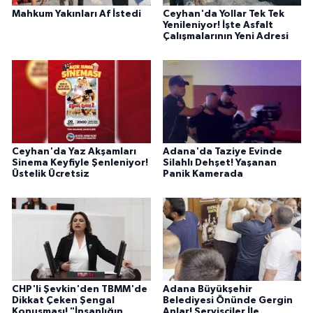
Mahkum Yakınları Af İstedi
Ceyhan'da Yollar Tek Tek
Yenileniyor! İşte Asfalt
Çalışmalarının Yeni Adresi
Ceyhan'da Yaz Akşamları
Adana'da Taziye Evinde
Sinema Keyfiyle Şenleniyor!
Silahlı Dehşet! Yaşanan
Üstelik Ücretsiz
Panik Kamerada
CHP'li Şevkin'den TBMM'de
Adana Büyükşehir
Dikkat Çeken Şengal
Belediyesi Önünde Gergin
Konuşması! "İnsanlığın
Anlar! Servisçiler İle