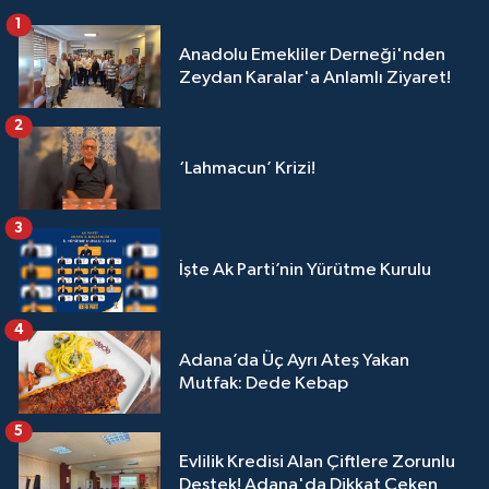
1
Anadolu Emekliler Derneği'nden
Zeydan Karalar'a Anlamlı Ziyaret!
2
‘Lahmacun’ Krizi!
3
İşte Ak Parti’nin Yürütme Kurulu
4
Adana’da Üç Ayrı Ateş Yakan
Mutfak: Dede Kebap
5
Evlilik Kredisi Alan Çiftlere Zorunlu
Destek! Adana'da Dikkat Çeken