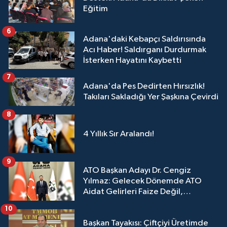
Eğitim
6
Adana'daki Kebapçı Saldırısında
Acı Haber! Saldırganı Durdurmak
İsterken Hayatını Kaybetti
7
Adana'da Pes Dedirten Hırsızlık!
Takıları Sakladığı Yer Şaşkına Çevirdi
8
4 Yıllık Sır Aralandı!
9
ATO Başkan Adayı Dr. Cengiz
Yılmaz: Gelecek Dönemde ATO
Aidat Gelirleri Faize Değil,
Üyelerimize Ve Adana'ya Yatırılacak
10
Başkan Tayakısı: Çiftçiyi Üretimde