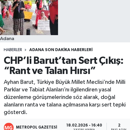
Resmi İlanlar
Adana
HABERLER
ADANA SON DAKIKA HABERLERI
CHP’li Barut’tan Sert Çıkış:
“Rant ve Talan Hırsı”
Ayhan Barut, Türkiye Büyük Millet Meclisi’nde Milli
Parklar ve Tabiat Alanları’nı ilgilendiren yasal
düzenleme görüşmelerinde söz alarak, doğal
alanların ranta ve talana açılmasına karşı sert tepki
gösterdi.
18.02.2026 - 16:40
2
METROPOL GAZETESI
YAYINLANMA
PAYLAŞIM