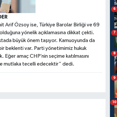
6
DER
 Arif Özsoy ise, Türkiye Barolar Birliği ve 69
 olduğuna yönelik açıklamasına dikkat çekti.
7
oktada büyük önem taşıyor. Kamuoyunda da
ir beklenti var. Parti yönetimimiz hukuk
8
k. Eğer amaç CHP’nin seçime katılmasını
de mutlaka tecelli edecektir” dedi.
9
10