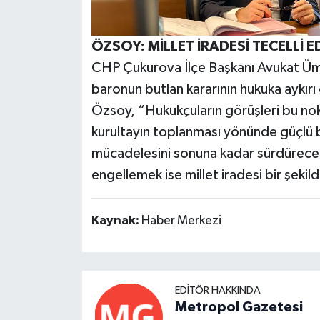
ÖZSOY: MİLLET İRADESİ TECELLİ E
CHP Çukurova İlçe Başkanı Avukat Ümit
baronun butlan kararının hukuka aykırı
Özsoy, “Hukukçuların görüşleri bu n
kurultayın toplanması yönünde güçlü b
mücadelesini sonuna kadar sürdürece
engellemek ise millet iradesi bir şekil
Kaynak:
Haber Merkezi
EDITÖR HAKKINDA
Metropol Gazetesi