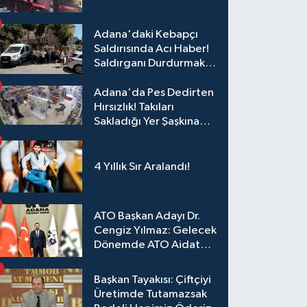
Eğitim
Adana'daki Kebapçı
Saldırısında Acı Haber!
Saldırganı Durdurmak
İsterken Hayatını
Kaybetti
Adana'da Pes Dedirten
Hırsızlık! Takıları
Sakladığı Yer Şaşkına
Çevirdi
4 Yıllık Sır Aralandı!
ATO Başkan Adayı Dr.
Cengiz Yılmaz: Gelecek
Dönemde ATO Aidat
Gelirleri Faize Değil,
Üyelerimize Ve
Başkan Tayakısı: Çiftçiyi
Adana'ya Yatırılacak
Üretimde Tutamazsak