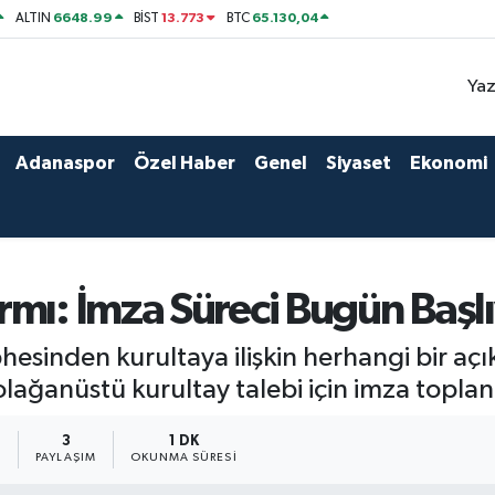
6648.99
13.773
65.130,04
ALTIN
BİST
BTC
Yaz
Adanaspor
Özel Haber
Genel
Siyaset
Ekonomi
rmı: İmza Süreci Bugün Başl
esinden kurultaya ilişkin herhangi bir aç
olağanüstü kurultay talebi için imza topl
1
3
1 DK
PAYLAŞIM
OKUNMA SÜRESI