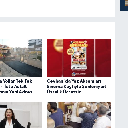
 Yollar Tek Tek
Ceyhan'da Yaz Akşamları
r! İşte Asfalt
Sinema Keyfiyle Şenleniyor!
ının Yeni Adresi
Üstelik Ücretsiz