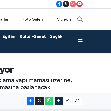
arlar
Foto Galeri
Videolar
Eğitim
Kültür-Sanat
Sağlık
ıyor
ıklama yapılmaması üzerine,
anmasına başlanacak.
-
+
A
A