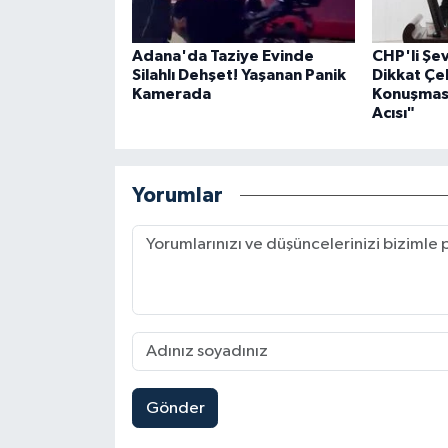
Adana'da Taziye Evinde
CHP'li Ş
Silahlı Dehşet! Yaşanan Panik
Dikkat Çe
Kamerada
Konuşması
Acısı"
Yorumlar
Gönder