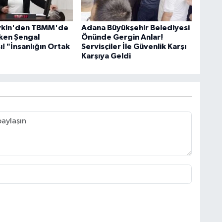
evkin'den TBMM'de
Adana Büyükşehir Belediyesi
ken Şengal
Önünde Gergin Anlar!
! "İnsanlığın Ortak
Servisçiler İle Güvenlik Karşı
Karşıya Geldi