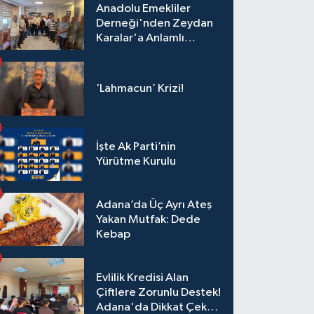
Anadolu Emekliler
Derneği'nden Zeydan
Karalar'a Anlamlı
Ziyaret!
‘Lahmacun’ Krizi!
İşte Ak Parti’nin
Yürütme Kurulu
Adana’da Üç Ayrı Ateş
Yakan Mutfak: Dede
Kebap
Evlilik Kredisi Alan
Çiftlere Zorunlu Destek!
Adana'da Dikkat Çeken