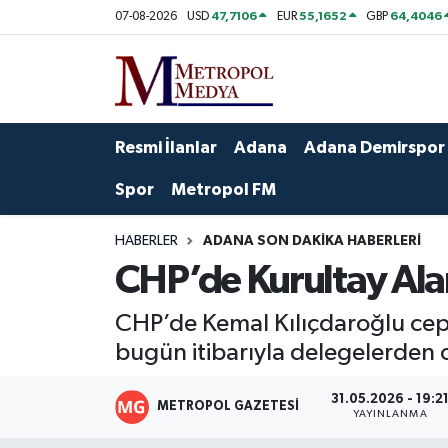
47,7106
55,1652
64,4046
07-08-2026
USD
EUR
GBP
Siyaset
Yazarlar
Seyhan Nöbetçi Eczaneler
Ekonomi
Foto Galeri
Seyhan Hava Durumu
Resmi İlanlar
Adana
Adana Demirspor
Sağlık
Videolar
Seyhan Trafik Yoğunluk Haritası
Spor
Metropol FM
Spor
Süper Lig Puan Durumu ve Fikstür
HABERLER
ADANA SON DAKIKA HABERLERI
CHP’de Kurultay Ala
Özel Haberler
Tüm Manşetler
CHP’de Kemal Kılıçdaroğlu ceph
Yerel Yönetim
Son Dakika Haberleri
bugün itibarıyla delegelerden 
Kültür-Sanat
Haber Arşivi
31.05.2026 - 19:2
METROPOL GAZETESI
YAYINLANMA
Magazin