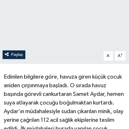
Paylaş
-
+
A
A
Edinilen bilgilere göre, havuza giren küçük çocuk
aniden çırpınmaya başladı. O sırada havuz
başında görevli cankurtaran Samet Aydar, hemen
suya atlayarak çocuğu boğulmaktan kurtardı.
Aydar’ın müdahalesiyle sudan çıkarılan minik, olay
yerine çağrılan 112 acil sağlık ekiplerine teslim
edildi. İlk müdahalesi burada yapılan çocuk,