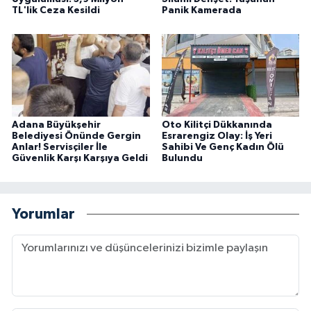
TL'lik Ceza Kesildi
Panik Kamerada
Adana Büyükşehir
Oto Kilitçi Dükkanında
Belediyesi Önünde Gergin
Esrarengiz Olay: İş Yeri
Anlar! Servisçiler İle
Sahibi Ve Genç Kadın Ölü
Güvenlik Karşı Karşıya Geldi
Bulundu
Yorumlar