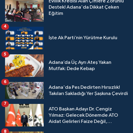
Evlilik Kredisi Alan Çiftlere Zorunlu
Destek! Adana'da Dikkat Çeken
Eğitim
4
İşte Ak Parti’nin Yürütme Kurulu
5
Adana’da Üç Ayrı Ateş Yakan
Mutfak: Dede Kebap
6
Adana'da Pes Dedirten Hırsızlık!
Takıları Sakladığı Yer Şaşkına Çevirdi
7
ATO Başkan Adayı Dr. Cengiz
Yılmaz: Gelecek Dönemde ATO
Aidat Gelirleri Faize Değil,
Üyelerimize Ve Adana'ya Yatırılacak
8