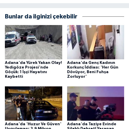
Bunlar da ilginizi çekebilir
Adana'da Yürek Yakan Olay!
Adana'da Genç Kadının
Yedigöze Projesi'nde
Korkunç İddiası: 'Her Gün
Göçük: 1 İşçi Hayatını
Dövüyor, Beni Fuhşa
Kaybetti
Zorluyor'
Adana'da 'Huzur Ve Güven'
Adana'da Taziye Evinde
Uygulaması: 3,9 Milyon
Silahlı Dehşet! Yaşanan