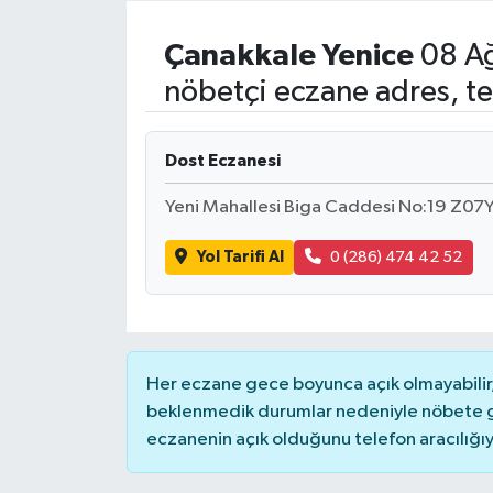
Resmi İlanlar
Çanakkale
Yenice
08 Ağ
nöbetçi eczane adres, te
Dost Eczanesi
Yeni Mahallesi Biga Caddesi No:19 Z
Yol Tarifi Al
0 (286) 474 42 52
Her eczane gece boyunca açık olmayabilir, 
beklenmedik durumlar nedeniyle nöbete g
eczanenin açık olduğunu telefon aracılığıyla 