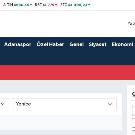
6660.55
13.779
64.998,24
ALTIN
BİST
BTC
Yaz
Adanaspor
Özel Haber
Genel
Siyaset
Ekonomi
Ç