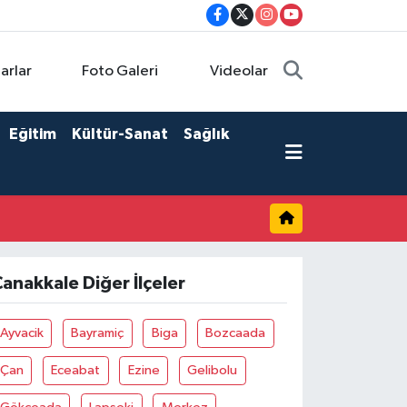
arlar
Foto Galeri
Videolar
Eğitim
Kültür-Sanat
Sağlık
anakkale Diğer İlçeler
Ayvacik
Bayramiç
Biga
Bozcaada
Çan
Eceabat
Ezine
Gelibolu