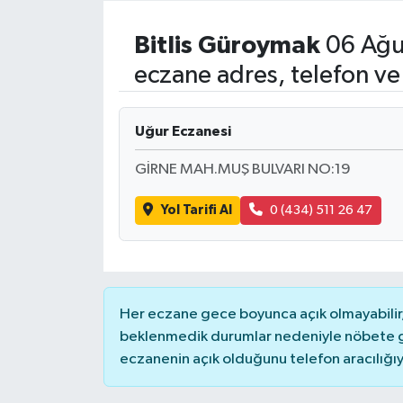
Resmi İlanlar
Bitlis
Güroymak
06 Ağu
eczane adres, telefon ve
Uğur Eczanesi
GİRNE MAH.MUŞ BULVARI NO:19
Yol Tarifi Al
0 (434) 511 26 47
Her eczane gece boyunca açık olmayabilir, 
beklenmedik durumlar nedeniyle nöbete g
eczanenin açık olduğunu telefon aracılığıyla 