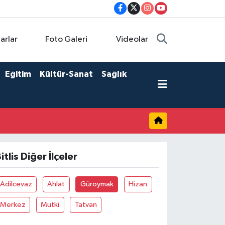
arlar
Foto Galeri
Videolar
Eğitim
Kültür-Sanat
Sağlık
itlis Diğer İlçeler
Adilcevaz
Ahlat
Güroymak
Hizan
Merkez
Mutki
Tatvan