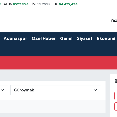
6527.85
13.703
64.475,47
ALTIN
BİST
BTC
Yaz
Adanaspor
Özel Haber
Genel
Siyaset
Ekonomi
B