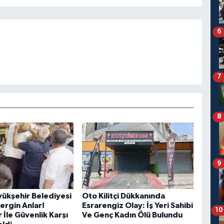
6
7
8
9
ükşehir Belediyesi
Oto Kilitçi Dükkanında
rgin Anlar!
Esrarengiz Olay: İş Yeri Sahibi
10
r İle Güvenlik Karşı
Ve Genç Kadın Ölü Bulundu