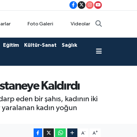
arlar
Foto Galeri
Videolar
Eğitim
Kültür-Sanat
Sağlık
astaneye Kaldırdı
arp eden bir şahıs, kadının iki
r yaralanan kadın yoğun
-
+
A
A