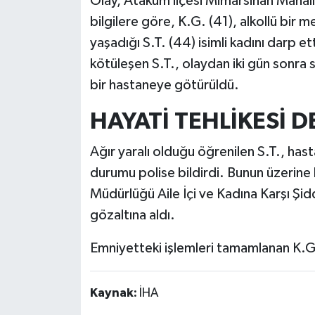
Olay, Atakum ilçesi Mimarsinan Mahall
bilgilere göre, K.G. (41), alkollü bir m
yaşadığı S.T. (44) isimli kadını darp e
kötüleşen S.T., olaydan iki gün sonra 
bir hastaneye götürüldü.
HAYATİ TEHLİKESİ 
Ağır yaralı olduğu öğrenilen S.T., hasta
durumu polise bildirdi. Bunun üzerin
Müdürlüğü Aile İçi ve Kadına Karşı Şid
gözaltına aldı.
Emniyetteki işlemleri tamamlanan K.G
Kaynak:
İHA