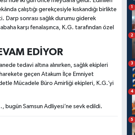
esi’nde iki gün önce meydana geldi. Edinilen
1
ekânda çalıştığı gerekçesiyle kıskandığı birlikte
tti. Darp sonrası sağlık durumu giderek
sabaha karşı fenalaşınca, K.G. tarafından özel
2
DEVAM EDİYOR
3
nede tedavi altına alınırken, sağlık ekipleri
e harekete geçen Atakum İlçe Emniyet
detle Mücadele Büro Amirliği ekipleri, K.G.’yi
4
., bugün Samsun Adliyesi’ne sevk edildi.
5