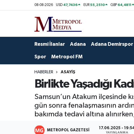
47,7436
55,2510
64,4811
08-08-2026
USD
EUR
GBP
Siyaset
Yazarlar
Seyhan Nöbetçi Eczaneler
Ekonomi
Foto Galeri
Seyhan Hava Durumu
Resmi İlanlar
Adana
Adana Demirspor
Sağlık
Videolar
Seyhan Trafik Yoğunluk Haritası
Spor
Metropol FM
Spor
Süper Lig Puan Durumu ve Fikstür
HABERLER
ASAYIŞ
Birlikte Yaşadığı Kad
Özel Haberler
Tüm Manşetler
Samsun’un Atakum ilçesinde kısk
Yerel Yönetim
Son Dakika Haberleri
gün sonra fenalaşmasının ardın
bakımda tedavi altına alınırken,
Kültür-Sanat
Haber Arşivi
17.06.2025 - 19:5
Magazin
METROPOL GAZETESI
YAYINLANMA