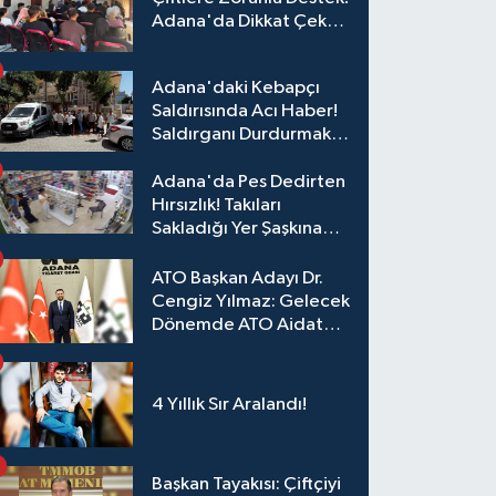
Adana'da Dikkat Çeken
Eğitim
Adana'daki Kebapçı
Saldırısında Acı Haber!
Saldırganı Durdurmak
İsterken Hayatını
Kaybetti
Adana'da Pes Dedirten
Hırsızlık! Takıları
Sakladığı Yer Şaşkına
Çevirdi
ATO Başkan Adayı Dr.
Cengiz Yılmaz: Gelecek
Dönemde ATO Aidat
Gelirleri Faize Değil,
Üyelerimize Ve
Adana'ya Yatırılacak
4 Yıllık Sır Aralandı!
Başkan Tayakısı: Çiftçiyi