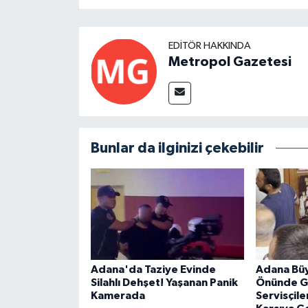
EDITÖR HAKKINDA
Metropol Gazetesi
Bunlar da ilginizi çekebilir
Adana'da Taziye Evinde
Adana Büy
Silahlı Dehşet! Yaşanan Panik
Önünde Ge
Kamerada
Servisçile