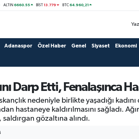
6660.55
13.779
64.960,21
ALTIN
BİST
BTC
Yaz
Adanaspor
Özel Haber
Genel
Siyaset
Ekonomi
ını Darp Etti, Fenalaşınca H
ançlık nedeniyle birlikte yaşadığı kadını d
dan hastaneye kaldırılmasını sağladı. Ağı
 saldırgan gözaltına alındı.
4