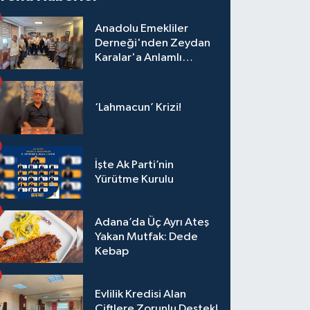
Anadolu Emekliler
Derneği'nden Zeydan
Karalar'a Anlamlı
Ziyaret!
‘Lahmacun’ Krizi!
İşte Ak Parti’nin
Yürütme Kurulu
Adana’da Üç Ayrı Ateş
Yakan Mutfak: Dede
Kebap
Evlilik Kredisi Alan
Çiftlere Zorunlu Destek!