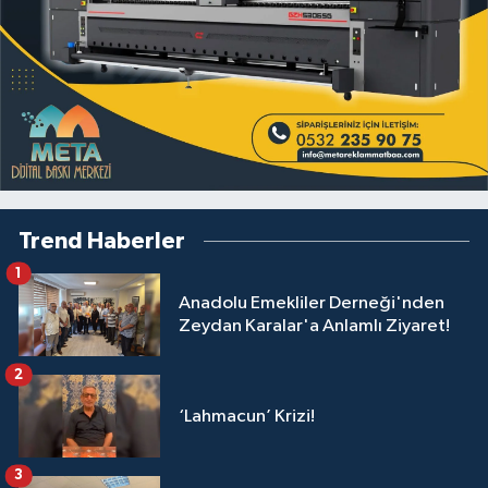
Trend Haberler
1
Anadolu Emekliler Derneği'nden
Zeydan Karalar'a Anlamlı Ziyaret!
2
‘Lahmacun’ Krizi!
3