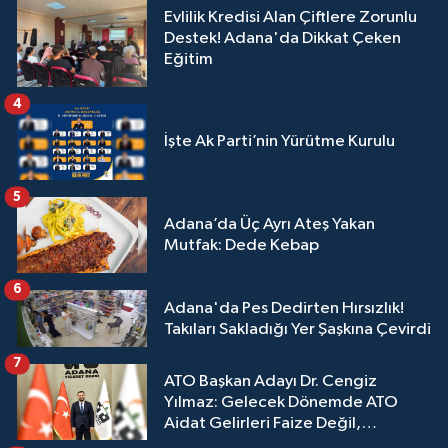
Evlilik Kredisi Alan Çiftlere Zorunlu
Destek! Adana'da Dikkat Çeken
Eğitim
4
İşte Ak Parti’nin Yürütme Kurulu
5
Adana’da Üç Ayrı Ateş Yakan
Mutfak: Dede Kebap
6
Adana'da Pes Dedirten Hırsızlık!
Takıları Sakladığı Yer Şaşkına Çevirdi
7
ATO Başkan Adayı Dr. Cengiz
Yılmaz: Gelecek Dönemde ATO
Aidat Gelirleri Faize Değil,
Üyelerimize Ve Adana'ya Yatırılacak