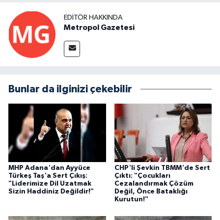
EDITÖR HAKKINDA
Metropol Gazetesi
Bunlar da ilginizi çekebilir
MHP Adana'dan Ayyüce
CHP'li Şevkin TBMM'de Sert
Türkeş Taş'a Sert Çıkış:
Çıktı: "Çocukları
"Liderimize Dil Uzatmak
Cezalandırmak Çözüm
Sizin Haddiniz Değildir!"
Değil, Önce Bataklığı
Kurutun!"