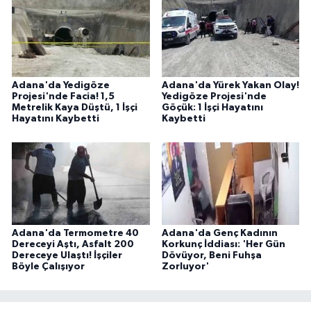
Adana'da Yedigöze
Adana'da Yürek Yakan Olay!
Projesi'nde Facia! 1,5
Yedigöze Projesi'nde
Metrelik Kaya Düştü, 1 İşçi
Göçük: 1 İşçi Hayatını
Hayatını Kaybetti
Kaybetti
Adana'da Termometre 40
Adana'da Genç Kadının
Dereceyi Aştı, Asfalt 200
Korkunç İddiası: 'Her Gün
Dereceye Ulaştı! İşçiler
Dövüyor, Beni Fuhşa
Böyle Çalışıyor
Zorluyor'