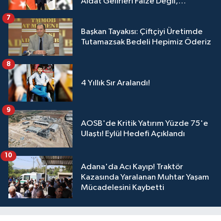
Aidat Gelirleri Faize Değil,
Üyelerimize Ve Adana'ya Yatırılacak
7
Başkan Tayakısı: Çiftçiyi Üretimde
Tutamazsak Bedeli Hepimiz Öderiz
8
4 Yıllık Sır Aralandı!
9
AOSB'de Kritik Yatırım Yüzde 75'e
Ulaştı! Eylül Hedefi Açıklandı
10
Adana'da Acı Kayıp! Traktör
Kazasında Yaralanan Muhtar Yaşam
Mücadelesini Kaybetti