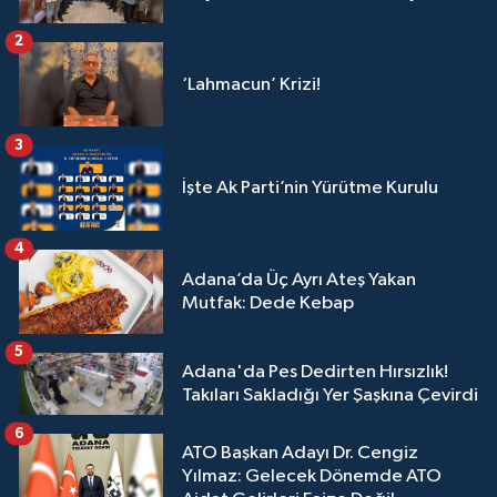
2
‘Lahmacun’ Krizi!
3
İşte Ak Parti’nin Yürütme Kurulu
4
Adana’da Üç Ayrı Ateş Yakan
Mutfak: Dede Kebap
5
Adana'da Pes Dedirten Hırsızlık!
Takıları Sakladığı Yer Şaşkına Çevirdi
6
ATO Başkan Adayı Dr. Cengiz
Yılmaz: Gelecek Dönemde ATO