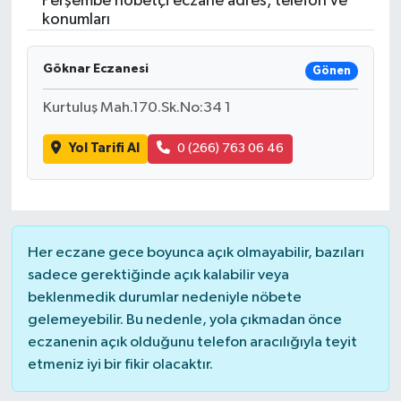
Perşembe nöbetçi eczane adres, telefon ve
konumları
Resmi İlanlar
Göknar Eczanesi
Gönen
Kurtuluş Mah.170.Sk.No:34 1
Yol Tarifi Al
0 (266) 763 06 46
Her eczane gece boyunca açık olmayabilir, bazıları
sadece gerektiğinde açık kalabilir veya
beklenmedik durumlar nedeniyle nöbete
gelemeyebilir. Bu nedenle, yola çıkmadan önce
eczanenin açık olduğunu telefon aracılığıyla teyit
etmeniz iyi bir fikir olacaktır.