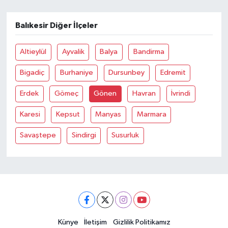
Balıkesir Diğer İlçeler
Altieylül
Ayvalik
Balya
Bandirma
Bigadiç
Burhaniye
Dursunbey
Edremit
Erdek
Gömeç
Gönen
Havran
İvrindi
Karesi
Kepsut
Manyas
Marmara
Savaştepe
Sindirgi
Susurluk
Künye
İletişim
Gizlilik Politikamız