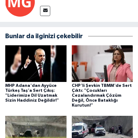
Bunlar da ilginizi çekebilir
MHP Adana'dan Ayyüce
CHP'li Şevkin TBMM'de Sert
Türkeş Taş'a Sert Çıkış:
Çıktı: "Çocukları
"Liderimize Dil Uzatmak
Cezalandırmak Çözüm
Sizin Haddiniz Değildir!"
Değil, Önce Bataklığı
Kurutun!"