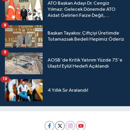
ATO Başkan Adayı Dr. Cengiz
Yılmaz: Gelecek Dönemde ATO
Aidat Gelirleri Faize Değil,
Üyelerimize Ve Adana'ya Yatırılacak
8
Başkan Tayakısı: Çiftçiyi Üretimde
Tutamazsak Bedeli Hepimiz Öderiz
9
AOSB'de Kritik Yatırım Yüzde 75'e
Ulaştı! Eylül Hedefi Açıklandı
10
4 Yıllık Sır Aralandı!