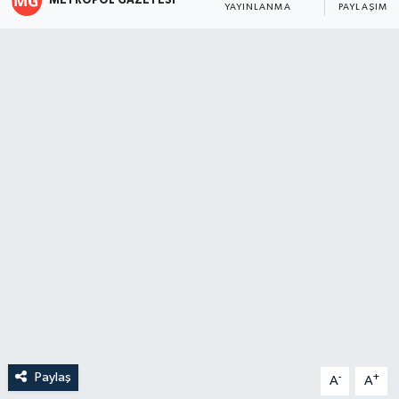
METROPOL GAZETESI
YAYINLANMA
PAYLAŞIM
Paylaş
-
+
A
A