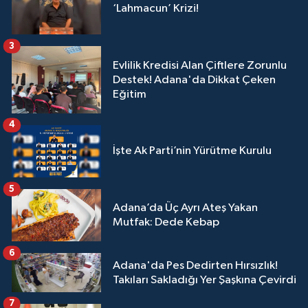
‘Lahmacun’ Krizi!
3
Evlilik Kredisi Alan Çiftlere Zorunlu
Destek! Adana'da Dikkat Çeken
Eğitim
4
İşte Ak Parti’nin Yürütme Kurulu
5
Adana’da Üç Ayrı Ateş Yakan
Mutfak: Dede Kebap
6
Adana'da Pes Dedirten Hırsızlık!
Takıları Sakladığı Yer Şaşkına Çevirdi
7