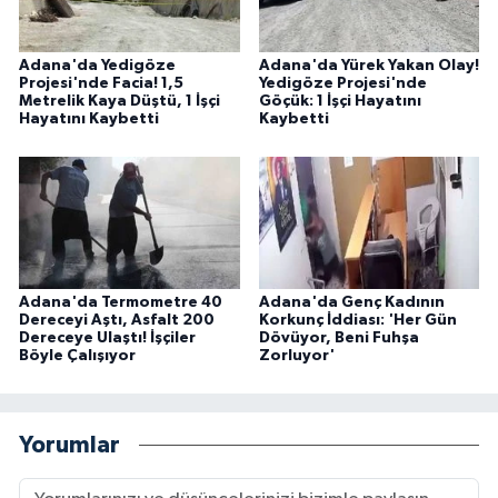
Adana'da Yedigöze
Adana'da Yürek Yakan Olay!
Projesi'nde Facia! 1,5
Yedigöze Projesi'nde
Metrelik Kaya Düştü, 1 İşçi
Göçük: 1 İşçi Hayatını
Hayatını Kaybetti
Kaybetti
Adana'da Termometre 40
Adana'da Genç Kadının
Dereceyi Aştı, Asfalt 200
Korkunç İddiası: 'Her Gün
Dereceye Ulaştı! İşçiler
Dövüyor, Beni Fuhşa
Böyle Çalışıyor
Zorluyor'
Yorumlar