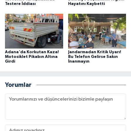
Testere İddiası
Hayatını Kaybetti
Adana'da Korkutan Kaza!
Jandarmadan Kritik Uyarı!
Motosiklet Pikabın Altına
Bu Telefon Gelirse Sakın
Girdi
İnanmayın
Yorumlar