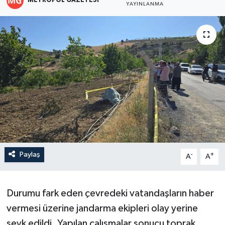
METROPOL GAZETESI
YAYINLANMA
Paylaş
-
+
A
A
Durumu fark eden çevredeki vatandaşların haber
vermesi üzerine jandarma ekipleri olay yerine
sevk edildi. Yapılan çalışmalar sonucu toprak