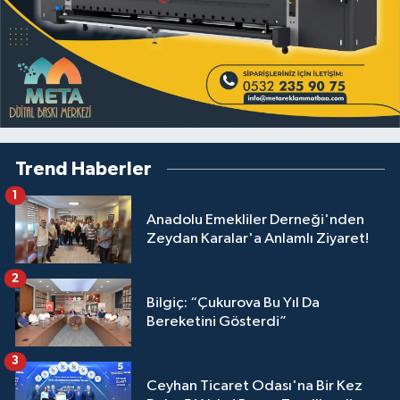
Trend Haberler
1
Anadolu Emekliler Derneği'nden
Zeydan Karalar'a Anlamlı Ziyaret!
2
Bilgiç: “Çukurova Bu Yıl Da
Bereketini Gösterdi”
3
Ceyhan Ticaret Odası'na Bir Kez