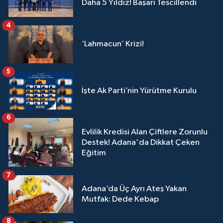
Daha 5 Yıldız! Başarı Tescillendi
4
‘Lahmacun’ Krizi!
5
İşte Ak Parti’nin Yürütme Kurulu
6
Evlilik Kredisi Alan Çiftlere Zorunlu
Destek! Adana'da Dikkat Çeken
Eğitim
7
Adana’da Üç Ayrı Ateş Yakan
Mutfak: Dede Kebap
8