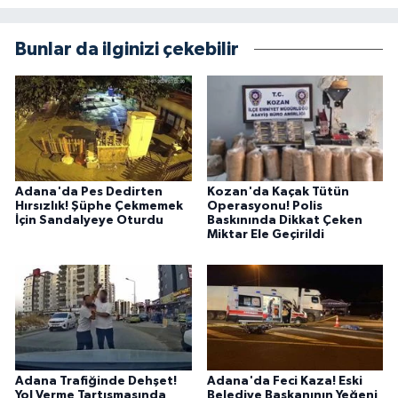
Bunlar da ilginizi çekebilir
Adana'da Pes Dedirten
Kozan'da Kaçak Tütün
Hırsızlık! Şüphe Çekmemek
Operasyonu! Polis
İçin Sandalyeye Oturdu
Baskınında Dikkat Çeken
Miktar Ele Geçirildi
Adana Trafiğinde Dehşet!
Adana'da Feci Kaza! Eski
Yol Verme Tartışmasında
Belediye Başkanının Yeğeni