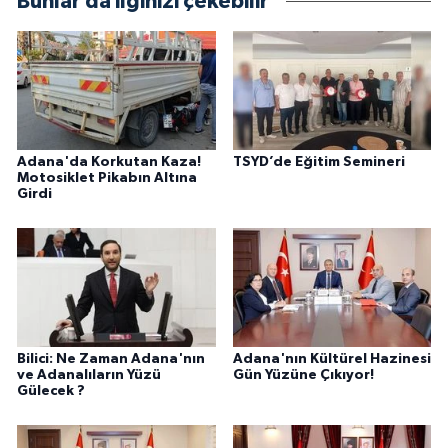
Bunlar da ilginizi çekebilir
Adana'da Korkutan Kaza!
TSYD’de Eğitim Semineri
Motosiklet Pikabın Altına
Girdi
Bilici: Ne Zaman Adana'nın
Adana'nın Kültürel Hazinesi
ve Adanalıların Yüzü
Gün Yüzüne Çıkıyor!
Gülecek ?