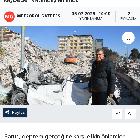
kaybeden vatandaşları andı.
05.02.2026 - 10:00
2
METROPOL GAZETESI
YAYINLANMA
PAYLAŞIM
Paylaş
-
+
A
A
Barut, deprem gerçeğine karşı etkin önlemler