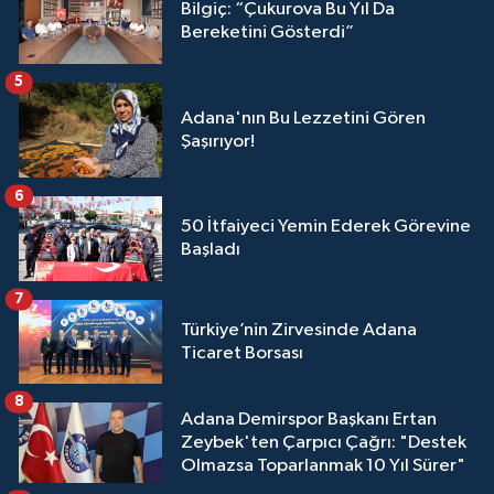
Bilgiç: “Çukurova Bu Yıl Da
Bereketini Gösterdi”
5
Adana'nın Bu Lezzetini Gören
Şaşırıyor!
6
50 İtfaiyeci Yemin Ederek Görevine
Başladı
7
Türkiye’nin Zirvesinde Adana
Ticaret Borsası
8
Adana Demirspor Başkanı Ertan
Zeybek'ten Çarpıcı Çağrı: "Destek
Olmazsa Toparlanmak 10 Yıl Sürer"