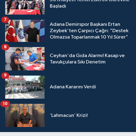
Başladı
7
Adana Demirspor Başkanı Ertan
Zeybek'ten Çarpıcı Çağrı: "Destek
Olmazsa Toparlanmak 10 Yıl Sürer"
8
Ceyhan'da Gıda Alarmı! Kasap ve
Tavukçulara Sıkı Denetim
9
Adana Kararını Verdi
10
‘Lahmacun’ Krizi!