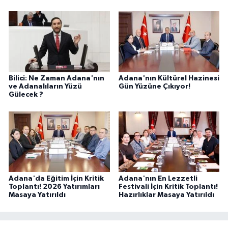
Bilici: Ne Zaman Adana'nın
Adana'nın Kültürel Hazinesi
ve Adanalıların Yüzü
Gün Yüzüne Çıkıyor!
Gülecek ?
Adana'da Eğitim İçin Kritik
Adana'nın En Lezzetli
Toplantı! 2026 Yatırımları
Festivali İçin Kritik Toplantı!
Masaya Yatırıldı
Hazırlıklar Masaya Yatırıldı