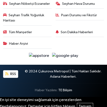
Seyhan Nöbetçi Eczaneler
Seyhan Hava Durumu
Seyhan Trafik Yoğunluk
Puan Durumu ve Fikstür
Haritası
Tüm Manşetler
Son Dakika Haberleri
Haber Arşivi
© 2024 Çukurova Metropol | Tüm Hakları Saklıdır.
RSS
Adana Haberleri.
Haber Yazılımı:
TE Bilişim
En iyi site deneyimi sağlamak için çerezlerden
faydalanıyoruz. Detaylar için lütfen tıklayın.
Tamam