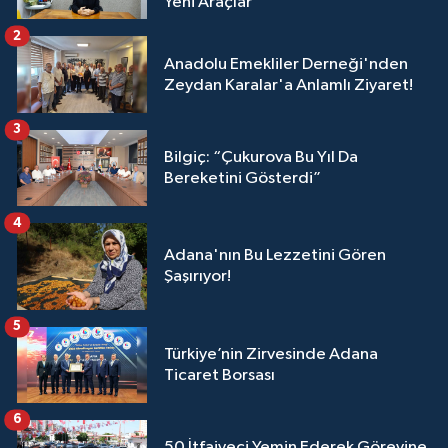
Yeni Araçlar
2
Anadolu Emekliler Derneği'nden
Zeydan Karalar'a Anlamlı Ziyaret!
3
Bilgiç: “Çukurova Bu Yıl Da
Bereketini Gösterdi”
4
Adana'nın Bu Lezzetini Gören
Şaşırıyor!
5
Türkiye’nin Zirvesinde Adana
Ticaret Borsası
6
50 İtfaiyeci Yemin Ederek Görevine