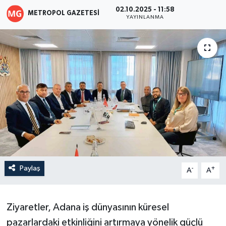
02.10.2025 - 11:58
METROPOL GAZETESI
YAYINLANMA
Paylaş
-
+
A
A
Ziyaretler, Adana iş dünyasının küresel
pazarlardaki etkinliğini artırmaya yönelik güçlü