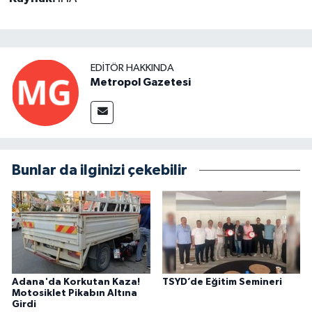
EDITÖR HAKKINDA
Metropol Gazetesi
Bunlar da ilginizi çekebilir
Adana'da Korkutan Kaza!
TSYD’de Eğitim Semineri
Motosiklet Pikabın Altına
Girdi