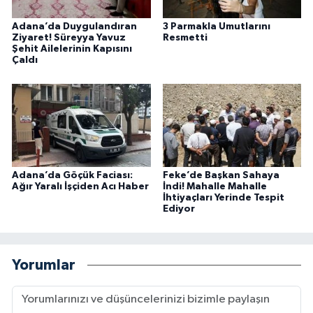
Adana’da Duygulandıran
3 Parmakla Umutlarını
Ziyaret! Süreyya Yavuz
Resmetti
Şehit Ailelerinin Kapısını
Çaldı
Adana’da Göçük Faciası:
Feke’de Başkan Sahaya
Ağır Yaralı İşçiden Acı Haber
İndi! Mahalle Mahalle
İhtiyaçları Yerinde Tespit
Ediyor
Yorumlar