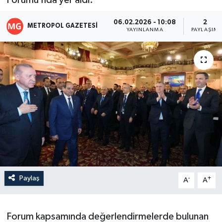
Forumu’nda yer aldı.
06.02.2026 - 10:08
2
METROPOL GAZETESI
YAYINLANMA
PAYLAŞIM
Paylaş
-
+
A
A
Forum kapsamında değerlendirmelerde bulunan