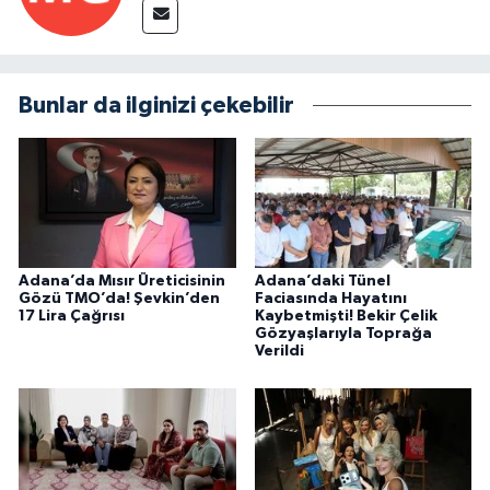
Bunlar da ilginizi çekebilir
Adana’da Mısır Üreticisinin
Adana’daki Tünel
Gözü TMO’da! Şevkin’den
Faciasında Hayatını
17 Lira Çağrısı
Kaybetmişti! Bekir Çelik
Gözyaşlarıyla Toprağa
Verildi