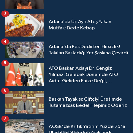
3
Adana’da Üç Ayrı Ateş Yakan
Mutfak: Dede Kebap
4
Adana'da Pes Dedirten Hırsızlık!
Takıları Sakladığı Yer Şaşkına Çevirdi
5
ATO Başkan Adayı Dr. Cengiz
Yılmaz: Gelecek Dönemde ATO
Aidat Gelirleri Faize Değil,
Üyelerimize Ve Adana'ya Yatırılacak
6
Başkan Tayakısı: Çiftçiyi Üretimde
Tutamazsak Bedeli Hepimiz Öderiz
7
AOSB'de Kritik Yatırım Yüzde 75'e
Ulaştı! Eylül Hedefi Açıklandı