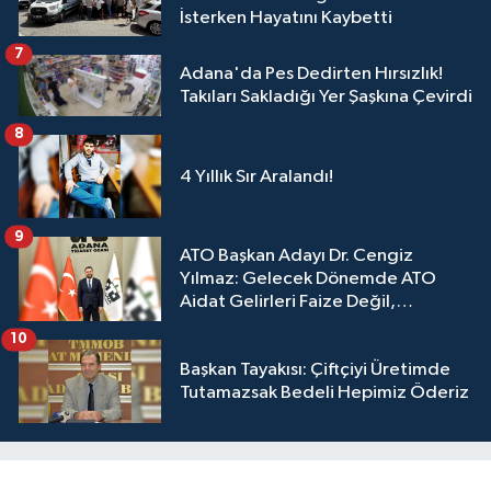
İsterken Hayatını Kaybetti
7
Adana'da Pes Dedirten Hırsızlık!
Takıları Sakladığı Yer Şaşkına Çevirdi
8
4 Yıllık Sır Aralandı!
9
ATO Başkan Adayı Dr. Cengiz
Yılmaz: Gelecek Dönemde ATO
Aidat Gelirleri Faize Değil,
Üyelerimize Ve Adana'ya Yatırılacak
10
Başkan Tayakısı: Çiftçiyi Üretimde
Tutamazsak Bedeli Hepimiz Öderiz