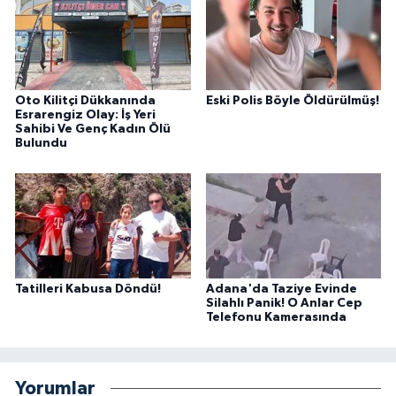
Oto Kilitçi Dükkanında
Eski Polis Böyle Öldürülmüş!
Esrarengiz Olay: İş Yeri
Sahibi Ve Genç Kadın Ölü
Bulundu
Tatilleri Kabusa Döndü!
Adana'da Taziye Evinde
Silahlı Panik! O Anlar Cep
Telefonu Kamerasında
Yorumlar