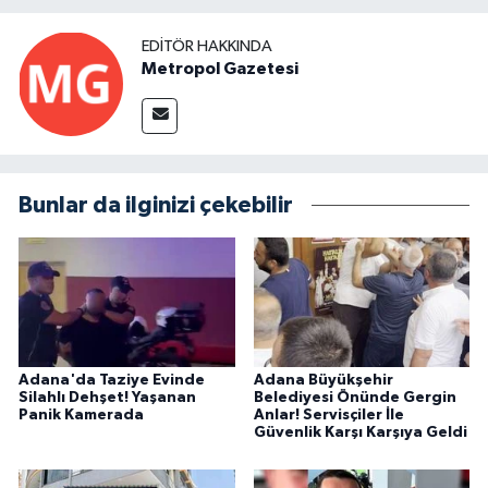
EDITÖR HAKKINDA
Metropol Gazetesi
Bunlar da ilginizi çekebilir
Adana'da Taziye Evinde
Adana Büyükşehir
Silahlı Dehşet! Yaşanan
Belediyesi Önünde Gergin
Panik Kamerada
Anlar! Servisçiler İle
Güvenlik Karşı Karşıya Geldi