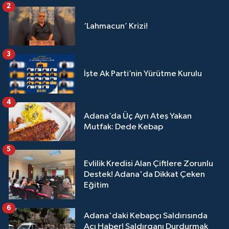
2
‘Lahmacun’ Krizi!
3
İşte Ak Parti’nin Yürütme Kurulu
4
Adana’da Üç Ayrı Ateş Yakan
Mutfak: Dede Kebap
5
Evlilik Kredisi Alan Çiftlere Zorunlu
Destek! Adana'da Dikkat Çeken
Eğitim
6
Adana'daki Kebapçı Saldırısında
Acı Haber! Saldırganı Durdurmak