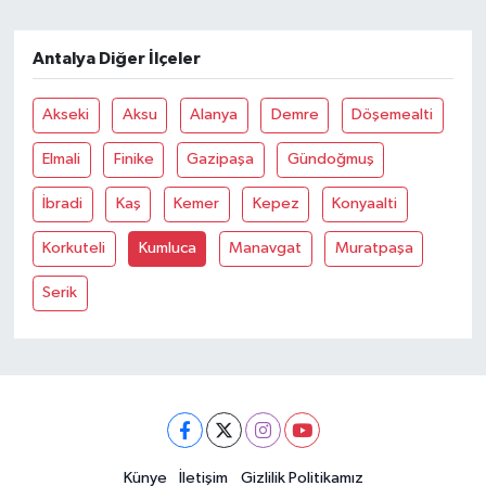
Antalya Diğer İlçeler
Akseki
Aksu
Alanya
Demre
Döşemealti
Elmali
Finike
Gazipaşa
Gündoğmuş
İbradi
Kaş
Kemer
Kepez
Konyaalti
Korkuteli
Kumluca
Manavgat
Muratpaşa
Serik
Künye
İletişim
Gizlilik Politikamız