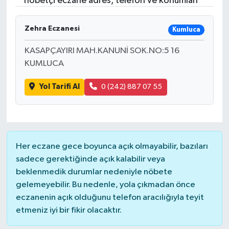
nöbetçi eczane adres, telefon ve konumları
Resmi İlanlar
Zehra Eczanesi
Kumluca
KASAPÇAYIRI MAH.KANUNİ SOK.NO:5 16
KUMLUCA
Yol Tarifi Al
0 (242) 887 07 55
Her eczane gece boyunca açık olmayabilir, bazıları
sadece gerektiğinde açık kalabilir veya
beklenmedik durumlar nedeniyle nöbete
gelemeyebilir. Bu nedenle, yola çıkmadan önce
eczanenin açık olduğunu telefon aracılığıyla teyit
etmeniz iyi bir fikir olacaktır.