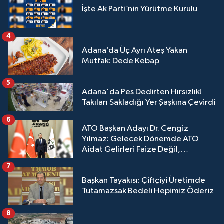
İşte Ak Parti’nin Yürütme Kurulu
4
Adana’da Üç Ayrı Ateş Yakan
Mutfak: Dede Kebap
5
Adana'da Pes Dedirten Hırsızlık!
Takıları Sakladığı Yer Şaşkına Çevirdi
6
ATO Başkan Adayı Dr. Cengiz
Yılmaz: Gelecek Dönemde ATO
Aidat Gelirleri Faize Değil,
Üyelerimize Ve Adana'ya Yatırılacak
7
Başkan Tayakısı: Çiftçiyi Üretimde
Tutamazsak Bedeli Hepimiz Öderiz
8