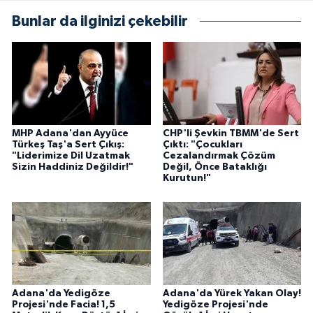
Bunlar da ilginizi çekebilir
MHP Adana'dan Ayyüce
CHP'li Şevkin TBMM'de Sert
Türkeş Taş'a Sert Çıkış:
Çıktı: "Çocukları
"Liderimize Dil Uzatmak
Cezalandırmak Çözüm
Sizin Haddiniz Değildir!"
Değil, Önce Bataklığı
Kurutun!"
Adana'da Yedigöze
Adana'da Yürek Yakan Olay!
Projesi'nde Facia! 1,5
Yedigöze Projesi'nde