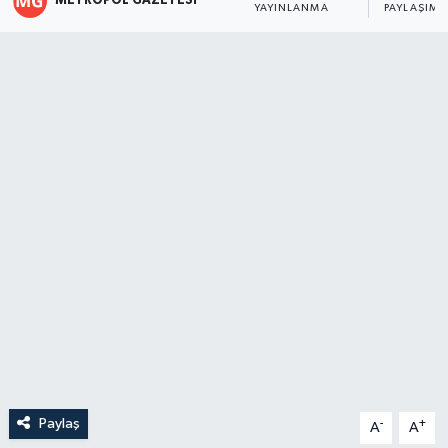
METROPOL GAZETESI
YAYINLANMA
PAYLAŞIM
Paylaş
-
+
A
A