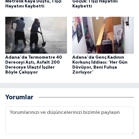
Metrelik Kaya Düştü, 1 İşçi
Göçük: 1 İşçi Hayatını
Hayatını Kaybetti
Kaybetti
Adana'da Termometre 40
Adana'da Genç Kadının
Dereceyi Aştı, Asfalt 200
Korkunç İddiası: 'Her Gün
Dereceye Ulaştı! İşçiler
Dövüyor, Beni Fuhşa
Böyle Çalışıyor
Zorluyor'
Yorumlar