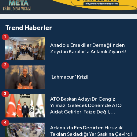
Trend Haberler
1
Anadolu Emekliler Derneği'nden
Zeydan Karalar'a Anlamlı Ziyaret!
2
‘Lahmacun’ Krizi!
3
ATO Başkan Adayı Dr. Cengiz
Yılmaz: Gelecek Dönemde ATO
Aidat Gelirleri Faize Değil,
Üyelerimize Ve Adana'ya Yatırılacak
4
Adana'da Pes Dedirten Hırsızlık!
Takıları Sakladığı Yer Şaşkına Çevirdi