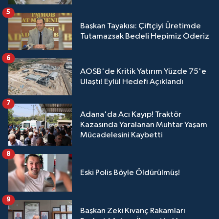
5
Başkan Tayakısı: Çiftçiyi Üretimde
Tutamazsak Bedeli Hepimiz Öderiz
6
AOSB'de Kritik Yatırım Yüzde 75'e
Ulaştı! Eylül Hedefi Açıklandı
7
Adana'da Acı Kayıp! Traktör
Kazasında Yaralanan Muhtar Yaşam
Mücadelesini Kaybetti
8
Eski Polis Böyle Öldürülmüş!
9
Başkan Zeki Kıvanç Rakamları