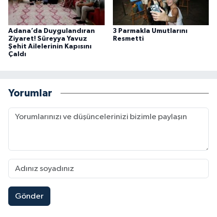
Adana’da Duygulandıran
3 Parmakla Umutlarını
Ziyaret! Süreyya Yavuz
Resmetti
Şehit Ailelerinin Kapısını
Çaldı
Yorumlar
Gönder