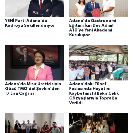
YENİ Parti Adana’da
Adana’da Gastronomi
Kadroyu Şekillendiriyor
Eğitimi İçin Dev Adım!
ATÜ’ye Yeni Akademi
Kuruluyor
Adana’da Mısır Üreticisinin
Adana’daki Tünel
Gözü TMO’da! Şevkin’den
Faciasında Hayatını
17 Lira Çağrısı
Kaybetmişti! Bekir Çelik
Gözyaşlarıyla Toprağa
Verildi