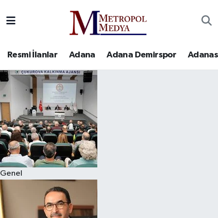
Siyaset
Yazarlar
Seyhan Nöbetçi Eczaneler
Resmi İlanlar
Adana
Adana Demirspor
Adanas
Ekonomi
Foto Galeri
Seyhan Hava Durumu
Sağlık
Videolar
Seyhan Trafik Yoğunluk Haritası
Spor
Süper Lig Puan Durumu ve Fikstür
Özel Haberler
Tüm Manşetler
Yerel Yönetim
Son Dakika Haberleri
Genel
Kültür-Sanat
Haber Arşivi
Magazin