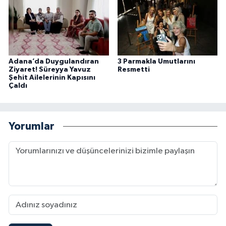
Adana’da Duygulandıran
3 Parmakla Umutlarını
Ziyaret! Süreyya Yavuz
Resmetti
Şehit Ailelerinin Kapısını
Çaldı
Yorumlar