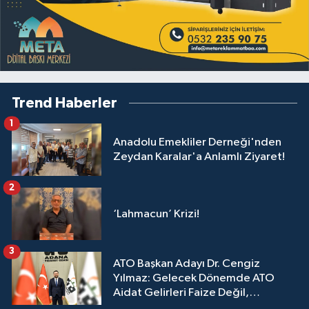
Trend Haberler
1
Anadolu Emekliler Derneği'nden
Zeydan Karalar'a Anlamlı Ziyaret!
2
‘Lahmacun’ Krizi!
3
ATO Başkan Adayı Dr. Cengiz
Yılmaz: Gelecek Dönemde ATO
Aidat Gelirleri Faize Değil,
Üyelerimize Ve Adana'ya Yatırılacak