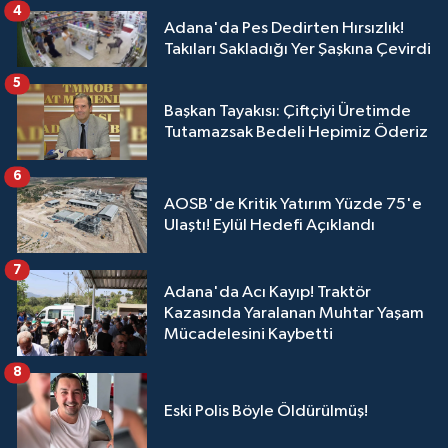
4
Adana'da Pes Dedirten Hırsızlık!
Takıları Sakladığı Yer Şaşkına Çevirdi
5
Başkan Tayakısı: Çiftçiyi Üretimde
Tutamazsak Bedeli Hepimiz Öderiz
6
AOSB'de Kritik Yatırım Yüzde 75'e
Ulaştı! Eylül Hedefi Açıklandı
7
Adana'da Acı Kayıp! Traktör
Kazasında Yaralanan Muhtar Yaşam
Mücadelesini Kaybetti
8
Eski Polis Böyle Öldürülmüş!