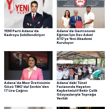
YENİ Parti Adana’da
Adana’da Gastronomi
Kadroyu Şekillendiriyor
Eğitimi İçin Dev Adım!
ATÜ’ye Yeni Akademi
Kuruluyor
Adana’da Mısır Üreticisinin
Adana’daki Tünel
Gözü TMO’da! Şevkin’den
Faciasında Hayatını
17 Lira Çağrısı
Kaybetmişti! Bekir Çelik
Gözyaşlarıyla Toprağa
Verildi