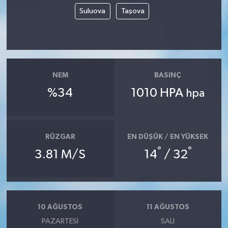
Suluova
Taşova
NEM
BASINÇ
%34
1010 HPA
hpa
RÜZGAR
EN DÜŞÜK / EN YÜKSEK
°
°
3.81 M/S
14
/ 32
10 AĞUSTOS
11 AĞUSTOS
PAZARTESI
SALI