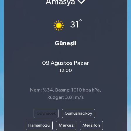
Amasya
Resmi İlanlar
°
31
Güneşli
09 Ağustos Pazar
12:00
Nem: %34, Basınç: 1010 hpa hPa,
Rüzgar: 3.81 m/s
Göynücek
Gümüşhacıköy
Hamamözü
Merkez
Merzifon