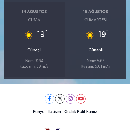
14 AĞUSTOS
15 AĞUSTOS
CUMA
CUMARTESI
°
°
19
19
Güneşli
Güneşli
Nem: %64
Nem: %63
Rüzgar: 7.39 m/s
Rüzgar: 5.61 m/s
Künye
İletişim
Gizlilik Politikamız